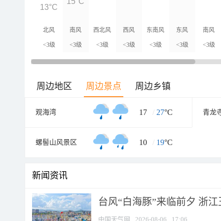
15°C
13°C
北风
南风
西北风
西风
东南风
东风
南风
<3级
<3级
<3级
<3级
<3级
<3级
<3级
周边地区
周边景点
周边乡镇
17
/
27
°C
观海湾
10
/
19
°C
螺髻山风景区
新闻资讯
台风“白海豚”来临前夕 浙
中国天气网
2026-08-06
17:06