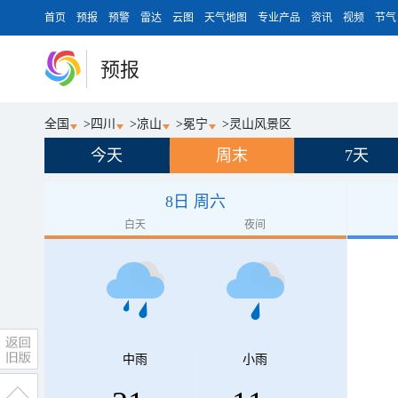
首页
预报
预警
雷达
云图
天气地图
专业产品
资讯
视频
节气
预报
全国
>
四川
>
凉山
>
冕宁
>
灵山风景区
今天
周末
7天
8日 周六
白天
夜间
中雨
小雨