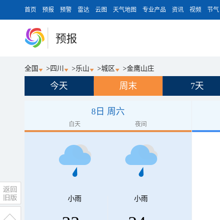
首页
预报
预警
雷达
云图
天气地图
专业产品
资讯
视频
节气
预报
全国
>
四川
>
乐山
>
城区
>
金鹰山庄
今天
周末
7天
8日 周六
白天
夜间
小雨
小雨