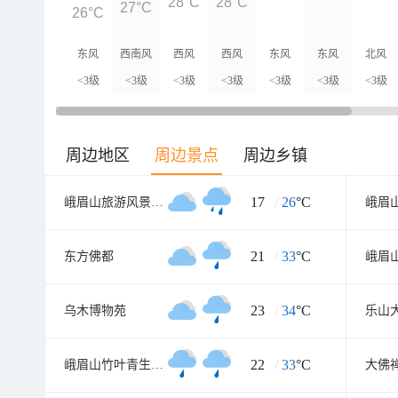
28°C
28°C
27°C
26°C
东风
西南风
西风
西风
东风
东风
北风
<3级
<3级
<3级
<3级
<3级
<3级
<3级
周边地区
周边景点
周边乡镇
17
/
26
°C
峨眉山旅游风景区零公里入口
21
/
33
°C
东方佛都
23
/
34
°C
乌木博物苑
乐山
22
/
33
°C
峨眉山竹叶青生态茗园
大佛