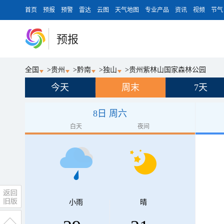
首页
预报
预警
雷达
云图
天气地图
专业产品
资讯
视频
节气
预报
全国
>
贵州
>
黔南
>
独山
>
贵州紫林山国家森林公园
今天
周末
7天
8日 周六
白天
夜间
小雨
晴