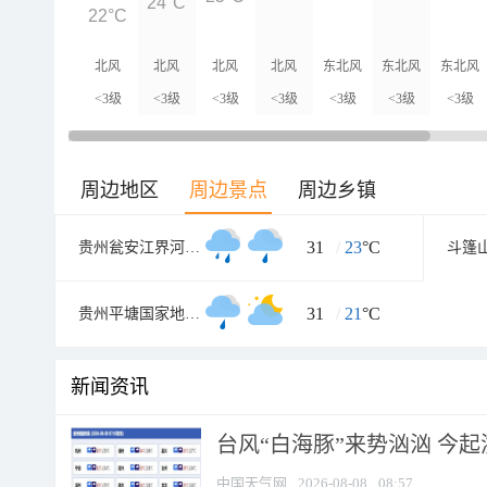
24°C
22°C
北风
北风
北风
北风
东北风
东北风
东北风
<3级
<3级
<3级
<3级
<3级
<3级
<3级
周边地区
周边景点
周边乡镇
31
/
23
°C
贵州瓮安江界河大桥
斗篷
31
/
21
°C
贵州平塘国家地质公园
新闻资讯
台风“白海豚”来势汹汹 今起
中国天气网
2026-08-08
08:57