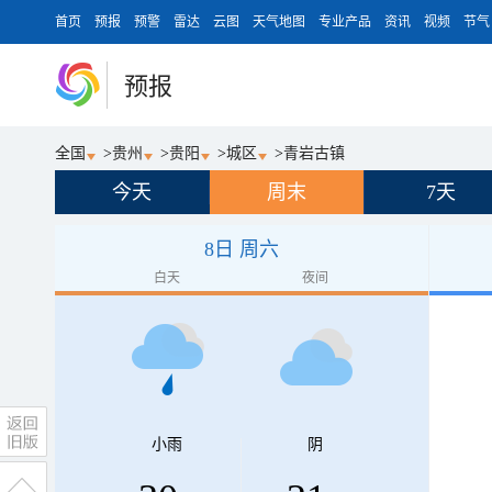
首页
预报
预警
雷达
云图
天气地图
专业产品
资讯
视频
节气
预报
全国
>
贵州
>
贵阳
>
城区
>
青岩古镇
今天
周末
7天
8日 周六
白天
夜间
小雨
阴