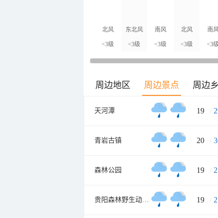
北风
东北风
南风
北风
南
<3级
<3级
<3级
<3级
<3
周边地区
周边景点
周边
19
/
2
天河潭
20
/
3
青岩古镇
19
/
2
森林公园
19
/
2
贵阳森林野生动物园