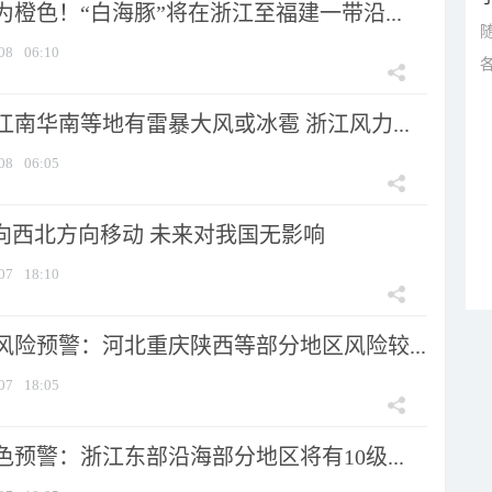
橙色！“白海豚”将在浙江至福建一带沿...
08
06:10
南华南等地有雷暴大风或冰雹 浙江风力...
08
06:05
将向西北方向移动 未来对我国无影响
07
18:10
风险预警：河北重庆陕西等部分地区风险较...
07
18:05
预警：浙江东部沿海部分地区将有10级...