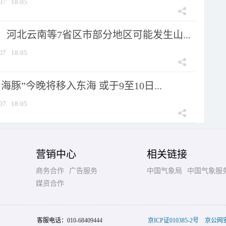
07
18:05
河北云南等7省区市部分地区可能发生山...
07
18:05
海豚”今晚将移入东海 或于9至10日...
07
18:05
营销中心
相关链接
商务合作
广告服务
中国气象局
中国气象服
媒资合作
客服电话：
010-68409444
京ICP证010385-2号
京公网安备