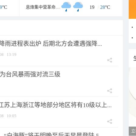
9
°C
19
/
28
°C
息烽集中营革命历史纪念馆
 降雨进程表出炉 后期北方会遭遇强降...
08
13:19
为台风暴雨强对流三级
苏上海浙江等地部分地区将有10级以上...
08
10:05
立
“白海豚”将于明晚至后天早晨登陆 5...