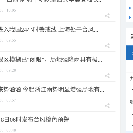
08
10:05
进入我国24小时警戒线 上海处于台风...
08
09:55
眼区模糊已“闭眼”，局地强降雨具有极...
08
09:28
来势汹汹 今起浙江雨势明显增强局地有...
08
08:57
8日06时发布台风橙色预警
08
08:48