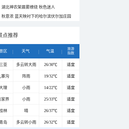
湖北神农架晨雾缭绕 秋色迷人
秋意浓 蓝天映衬下的哈尔滨伏尔加庄园
景点推荐
旅游
景区
天气
气温
指数
三亚
多云转大雨
26/30℃
适宜
九寨沟
阵雨
19/32℃
适宜
大理
小雨
14/22℃
适宜
张家界
小雨
25/33℃
适宜
桂林
晴
26/37℃
适宜
青岛
多云转小雨
26/32℃
适宜