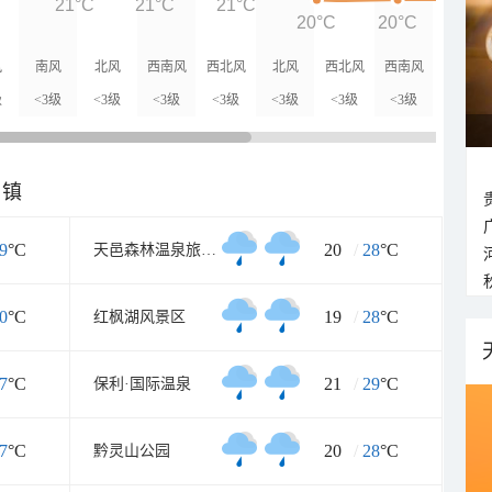
21°C
21°C
21°C
20°C
20°C
20°
风
南风
北风
西南风
西北风
北风
西北风
西南风
级
<3级
<3级
<3级
<3级
<3级
<3级
<3级
乡镇
9
°C
20
/
28
°C
天邑森林温泉旅游渡假中心
0
°C
19
/
28
°C
红枫湖风景区
7
°C
21
/
29
°C
保利·国际温泉
7
°C
20
/
28
°C
黔灵山公园