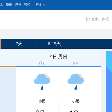
品
资讯
视频
节气
更多
7天
8-15天
9日 周日
白天
夜间
小雨
小雨