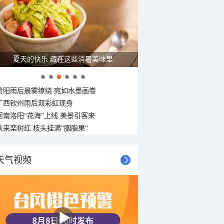
C
20°C
20°C
夏天的快乐 藏在这些消暑美味里
贵阳雨后晨雾缭绕 宛如水墨画卷
广西钦州雨后双彩虹现身
河南洛阳“花海”上线 美景引客来
秋来栾树红 枝头挂满“胭脂果”
天气视频