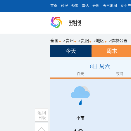
首页
预报
预警
雷达
云图
天气地图
专业产
预报
全国
>
贵州
>
贵阳
>
城区
>
森林公园
今天
周末
8日 周六
白天
夜间
小雨