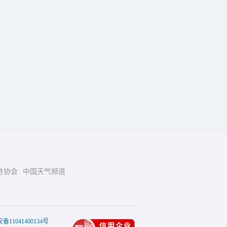
务协会
中国天气频道
11041400134号