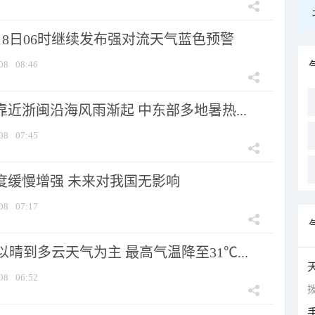
月8日06时继续发布强对流天气蓝色预警
08
08:46
靠近浙闽沿海风雨渐起 中东部多地暑热...
08
07:45
强度缓慢增强 未来对我国无影响
08
07:17
晴到多云天气为主 最高气温降至31℃...
08
06:52
拨