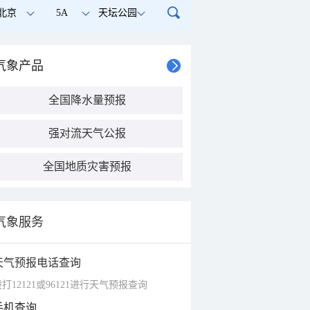
北京
5A
天坛公园
气象产品
全国降水量预报
强对流天气公报
全国地质灾害预报
气象服务
天气预报电话查询
打12121或96121进行天气预报查询
手机查询