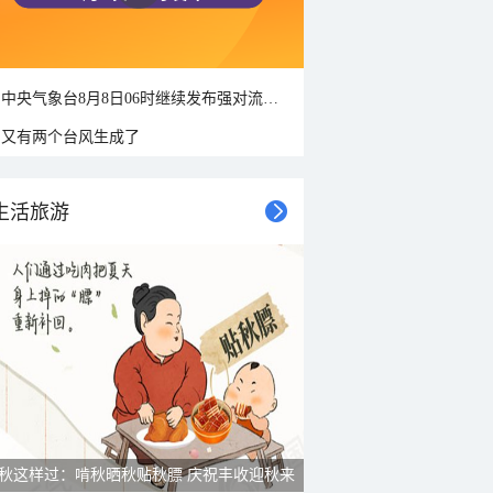
中央气象台8月8日06时继续发布强对流天气蓝色预警
又有两个台风生成了
生活旅游
秋这样过：啃秋晒秋贴秋膘 庆祝丰收迎秋来