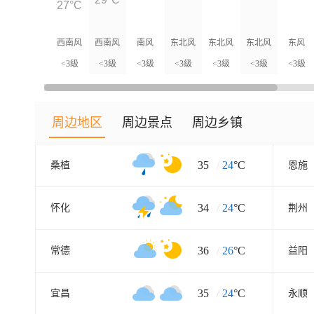
27°C
西南风
西南风
南风
东北风
东北风
东北风
东风
<3级
<3级
<3级
<3级
<3级
<3级
<3级
周边地区
周边景点
周边乡镇
35
/
24
°C
桑植
恩施
34
/
24
°C
怀化
荆州
36
/
26
°C
常德
益阳
35
/
24
°C
宜昌
永顺