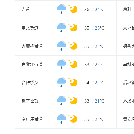
36
/
24
°C
吉首
慈利
35
/
25
°C
崇文街道
大坪
35
/
24
°C
大庸桥街道
枫香
33
/
22
°C
官黎坪街道
旱科
34
/
22
°C
合作桥乡
后坪
33
/
21
°C
教字垭镇
茅溪
35
/
24
°C
南庄坪街道
青安