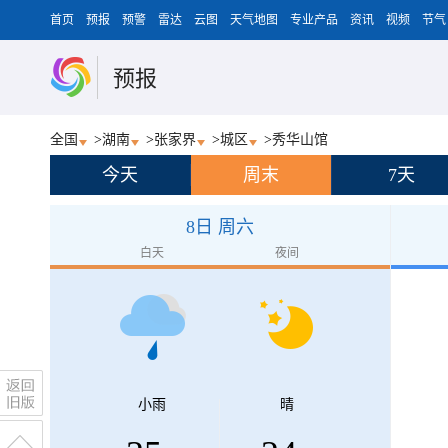
首页
预报
预警
雷达
云图
天气地图
专业产品
资讯
视频
节气
预报
全国
>
湖南
>
张家界
>
城区
>
秀华山馆
今天
周末
7天
8日 周六
白天
夜间
小雨
晴