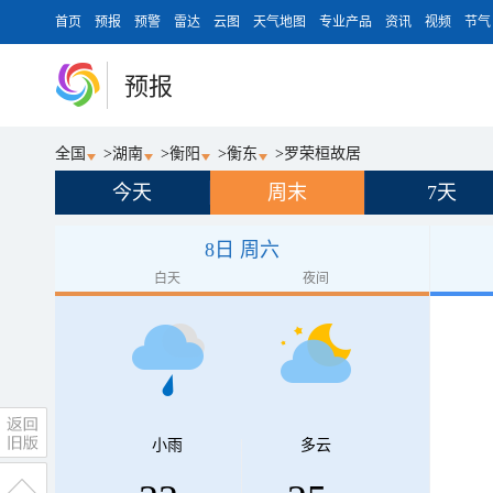
首页
预报
预警
雷达
云图
天气地图
专业产品
资讯
视频
节气
预报
全国
>
湖南
>
衡阳
>
衡东
>
罗荣桓故居
今天
周末
7天
8日 周六
白天
夜间
小雨
多云