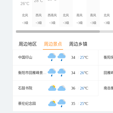
28°C
26°C
北风
西风
西南风
北风
南风
南风
北风
<3级
<3级
<3级
<3级
<3级
<3级
<3级
周边地区
周边景点
周边乡镇
34
/
25
°C
中国印山
衡阳
34
/
26
°C
衡阳市回雁峰景区南门
回雁
36
/
26
°C
石鼓书院
35
/
25
°C
蔡伦纪念园