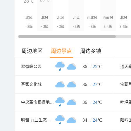
28°C
北风
北风
北风
北风
西北风
西南风
北风
<3级
<3级
<3级
<3级
<3级
3-4级
3-4级
周边地区
周边景点
周边乡镇
36
/
25
°C
翠微峰公园
通天
36
/
27
°C
客家文化城
宝葫
36
/
24
°C
中央革命根据地历史博物馆
叶坪
34
/
24
°C
明骏.九曲生态保健旅游度假村
阳岭