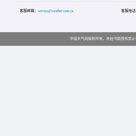
客服邮箱：
service@weather.com.cn
客服电话
中国天气网版权所有，未经书面授权禁止使用 