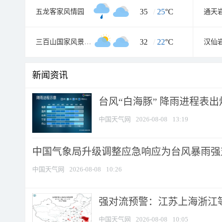
35
/
25
°C
五龙客家风情园
通天
32
/
22
°C
三百山国家风景名胜区
汉仙
新闻资讯
台风“白海豚” 降雨进程表出炉
中国天气网
2026-08-08
13:19
中国气象局升级调整应急响应为台风暴雨强
中国天气网
2026-08-08
10:26
强对流预警：江苏上海浙江等地
中国天气网
2026-08-08
10:05