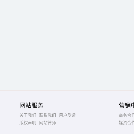
网站服务
营销
关于我们
联系我们
用户反馈
商务合
版权声明
网站律师
媒资合