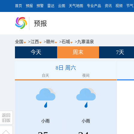
首页
预报
预警
雷达
云图
天气地图
专业产品
资讯
视频
节气
预报
全国
>
江西
>
赣州
>
石城
>
九寨温泉
今天
周末
7天
8日 周六
白天
夜间
小雨
小雨