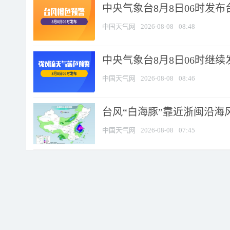
中央气象台8月8日06时发
中国天气网
2026-08-08
08:48
中央气象台8月8日06时继
中国天气网
2026-08-08
08:46
台风“白海豚”靠近浙闽沿海风
中国天气网
2026-08-08
07:45