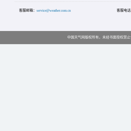
客服邮箱：
service@weather.com.cn
客服电话
中国天气网版权所有，未经书面授权禁止使用 