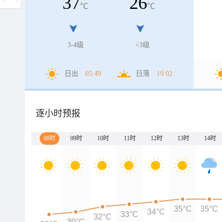
37
26
℃
℃
3-4级
<3级
日出
05:49
日落
19:02
逐小时预报
08时
09时
10时
11时
12时
13时
14时
35°C
35°C
34°C
33°C
32°C
30°C