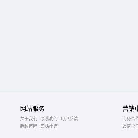
网站服务
营销
关于我们
联系我们
用户反馈
商务合
版权声明
网站律师
媒资合