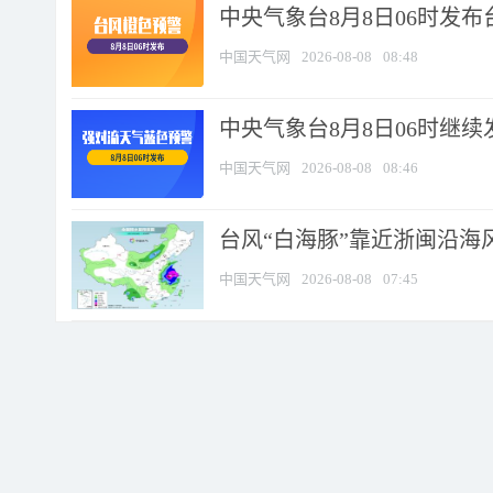
中央气象台8月8日06时发
中国天气网
2026-08-08
08:48
中央气象台8月8日06时继
中国天气网
2026-08-08
08:46
台风“白海豚”靠近浙闽沿海风
中国天气网
2026-08-08
07:45