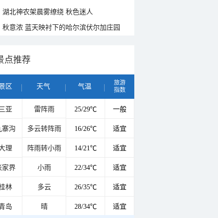
湖北神农架晨雾缭绕 秋色迷人
秋意浓 蓝天映衬下的哈尔滨伏尔加庄园
景点推荐
旅游
景区
天气
气温
指数
三亚
雷阵雨
25/29℃
一般
九寨沟
多云转阵雨
16/26℃
适宜
大理
阵雨转小雨
14/21℃
适宜
张家界
小雨
22/34℃
适宜
桂林
多云
26/35℃
适宜
青岛
晴
28/34℃
适宜