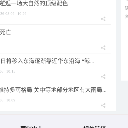
 邂逅一场大自然的顶级配色
26-08-06
10:26
人死亡
7日将移入东海逐渐靠近华东沿海 “鲸...
06
10:15
持多雨格局 关中等地部分地区有大雨局...
06
10:09