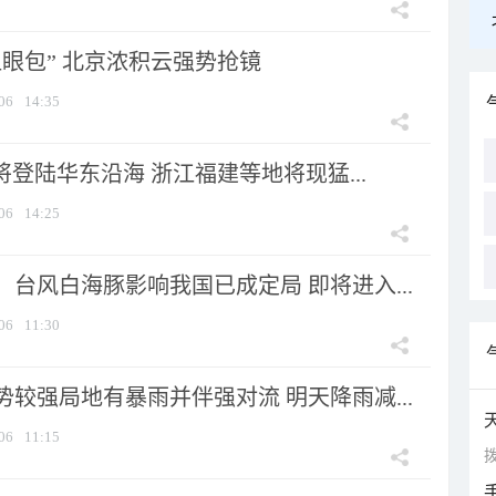
显眼包” 北京浓积云强势抢镜
06
14:35
将登陆华东沿海 浙江福建等地将现猛...
06
14:25
台风白海豚影响我国已成定局 即将进入...
06
11:30
较强局地有暴雨并伴强对流 明天降雨减...
06
11:15
拨