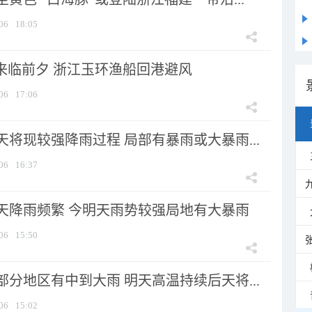
06
18:05
”来临前夕 浙江玉环渔船回港避风
06
17:06
将现较强降雨过程 局部有暴雨或大暴雨...
06
16:37
天降雨频繁 今明天雨势较强局地有大暴雨
06
15:50
分地区有中到大雨 明天高温持续后天将...
06
15:02