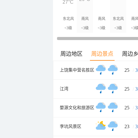
27°C
东北风
南风
南风
东北风
南
<3级
<3级
<3级
<3级
<3
周边地区
周边景点
周边
25
/
3
上饶集中营名胜区
25
/
3
江湾
25
/
3
婺源文化和旅游区
23
/
3
李坑风景区