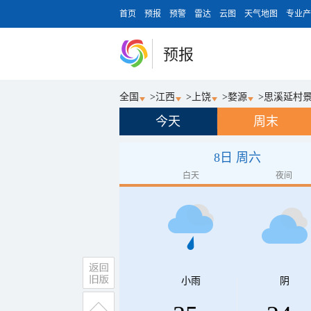
首页
预报
预警
雷达
云图
天气地图
专业产
预报
全国
>
江西
>
上饶
>
婺源
>
思溪延村
今天
周末
8日 周六
白天
夜间
小雨
阴