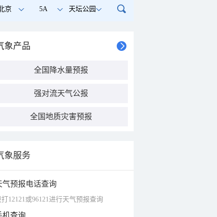
北京
5A
天坛公园
气象产品
全国降水量预报
强对流天气公报
全国地质灾害预报
气象服务
天气预报电话查询
打12121或96121进行天气预报查询
手机查询