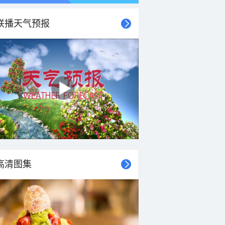
联播天气预报
21时
22时
23时
00时
01时
02时
03时
04时
高清图集