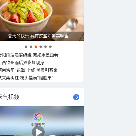
26°C
26°C
25°C
25°C
24°C
24°C
24°C
24°C
南风
南风
北风
东南风
东南风
北风
南风
西风
<3级
<3级
<3级
<3级
<3级
<3级
<3级
<3级
夏天的快乐 藏在这些消暑美味里
贵阳雨后晨雾缭绕 宛如水墨画卷
广西钦州雨后双彩虹现身
河南洛阳“花海”上线 美景引客来
秋来栾树红 枝头挂满“胭脂果”
天气视频