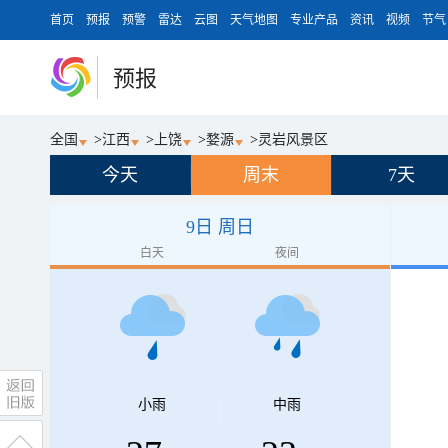
首页
预报
预警
雷达
云图
天气地图
专业产品
资讯
视频
节气
预报
全国
>
江西
>
上饶
>
婺源
>
灵岩风景区
今天
周末
7天
9日 周日
白天
夜间
小雨
中雨