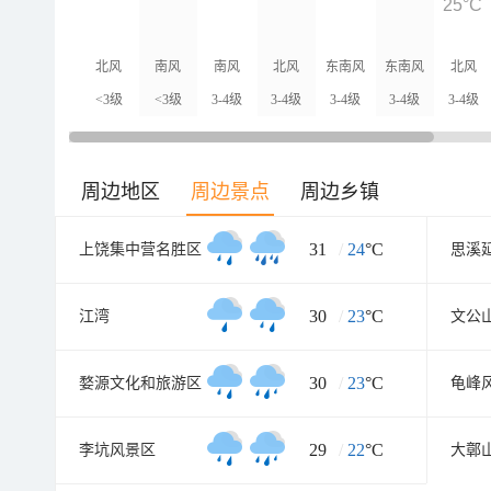
25°C
北风
南风
南风
北风
东南风
东南风
北风
<3级
<3级
3-4级
3-4级
3-4级
3-4级
3-4级
周边地区
周边景点
周边乡镇
31
/
24
°C
上饶集中营名胜区
思溪
30
/
23
°C
江湾
文公
30
/
23
°C
婺源文化和旅游区
龟峰
29
/
22
°C
李坑风景区
大鄣