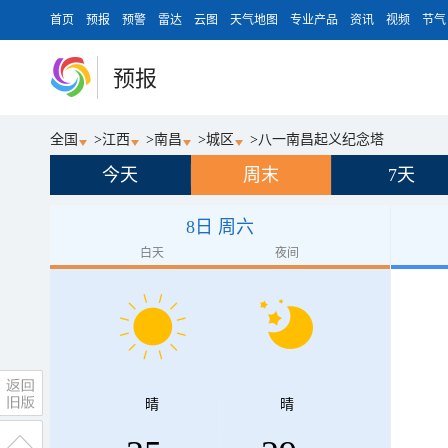
首页
预报
预警
雷达
云图
天气地图
专业产品
资讯
视频
节气
预报
全国
>
江西
>
南昌
>
城区
>
八一南昌起义纪念塔
今天
周末
7天
8日 周六
白天
夜间
晴
晴