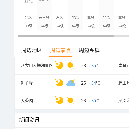
31°C
北风
东南风
东风
北风
北风
北风
北风
<3级
3-4级
3-4级
3-4级
3-4级
3-4级
3-4级
周边地区
周边景点
周边乡镇
28
/
35
°C
八大山人梅湖景区
25
/
34
°C
狮子峰
滕王
28
/
35
°C
天香园
凤凰
新闻资讯