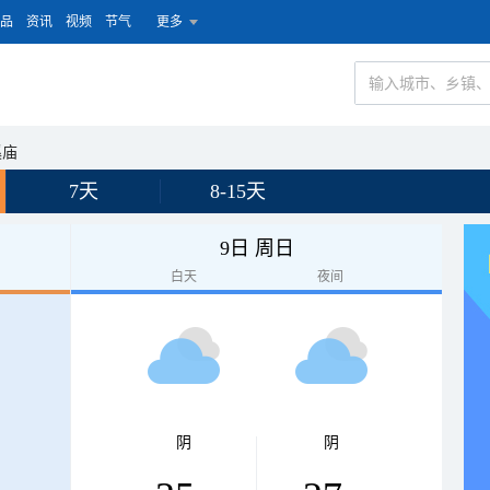
品
资讯
视频
节气
更多
溪庙
7天
8-15天
9日 周日
白天
夜间
阴
阴