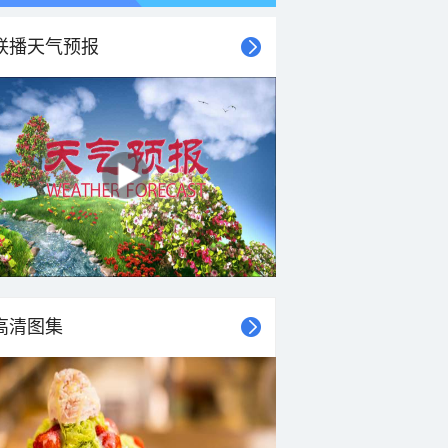
联播天气预报
21时
22时
23时
00时
01时
02时
03时
04时
高清图集