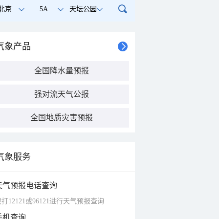
北京
5A
天坛公园
气象产品
全国降水量预报
强对流天气公报
全国地质灾害预报
气象服务
天气预报电话查询
打12121或96121进行天气预报查询
手机查询