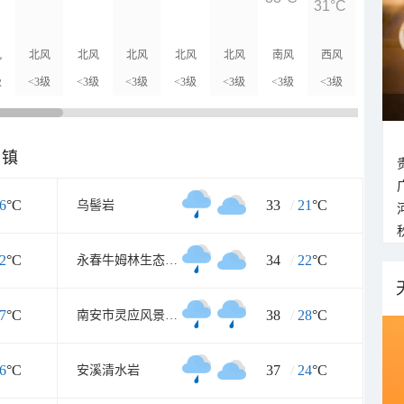
31°C
29°C
风
北风
北风
北风
北风
北风
南风
西风
西风
级
<3级
<3级
<3级
<3级
<3级
<3级
<3级
<3级
乡镇
6
°C
33
/
21
°C
乌髻岩
2
°C
34
/
22
°C
永春牛姆林生态旅游区
7
°C
38
/
28
°C
南安市灵应风景旅游区
6
°C
37
/
24
°C
安溪清水岩