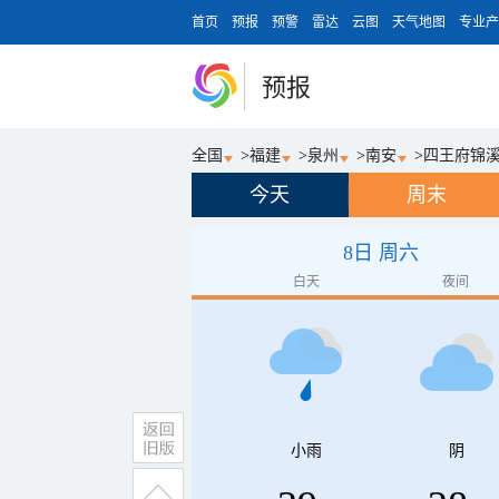
首页
预报
预警
雷达
云图
天气地图
专业产
预报
全国
>
福建
>
泉州
>
南安
>
四王府锦
今天
周末
8日 周六
白天
夜间
小雨
阴