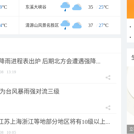
9
°C
35
/
25
°C
东溪大峡谷
4
°C
37
/
27
°C
清源山风景名胜区
 降雨进程表出炉 后期北方会遭遇强降...
08
13:19
为台风暴雨强对流三级
苏上海浙江等地部分地区将有10级以上...
08
10:05