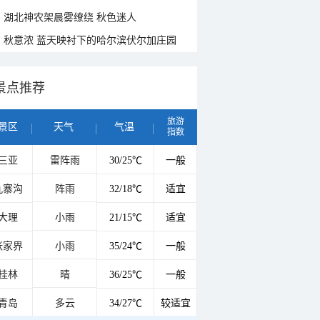
湖北神农架晨雾缭绕 秋色迷人
秋意浓 蓝天映衬下的哈尔滨伏尔加庄园
景点推荐
旅游
景区
天气
气温
指数
三亚
雷阵雨
30/25℃
一般
九寨沟
阵雨
32/18℃
适宜
大理
小雨
21/15℃
适宜
张家界
小雨
35/24℃
一般
桂林
晴
36/25℃
一般
青岛
多云
34/27℃
较适宜