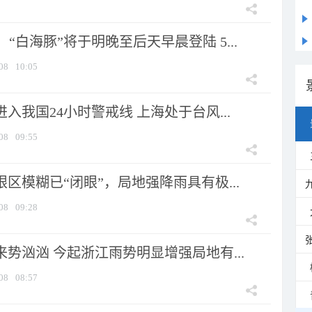
“白海豚”将于明晚至后天早晨登陆 5...
08
10:05
进入我国24小时警戒线 上海处于台风...
08
09:55
眼区模糊已“闭眼”，局地强降雨具有极...
08
09:28
来势汹汹 今起浙江雨势明显增强局地有...
08
08:57