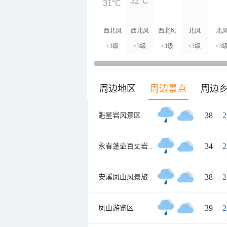
32°C
31°C
西北风
西北风
西北风
北风
北
<3级
<3级
<3级
<3级
<3
周边地区
周边景点
周边
38
/
2
魁星岩风景区
34
/
2
永春蓬壶百丈岩风景区
38
/
2
安溪凤山风景旅游区
39
/
2
凤山游览区