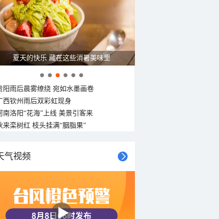
29°C
29°C
29°C
29°C
29°C
28°C
28°C
28°C
西风
西风
西风
西风
西北风
西北风
西北风
西北风
<3级
<3级
<3级
<3级
<3级
<3级
<3级
<3级
广西南宁：盛夏里的“绿野仙踪”
贵阳雨后晨雾缭绕 宛如水墨画卷
广西钦州雨后双彩虹现身
河南洛阳“花海”上线 美景引客来
秋来栾树红 枝头挂满“胭脂果”
天气视频