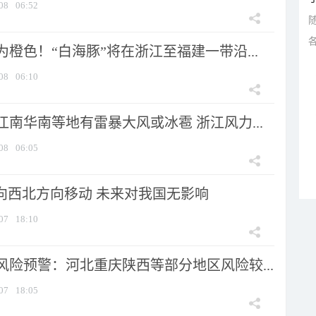
08
06:52
橙色！“白海豚”将在浙江至福建一带沿...
08
06:10
南华南等地有雷暴大风或冰雹 浙江风力...
08
06:05
将向西北方向移动 未来对我国无影响
07
18:10
风险预警：河北重庆陕西等部分地区风险较...
07
18:05