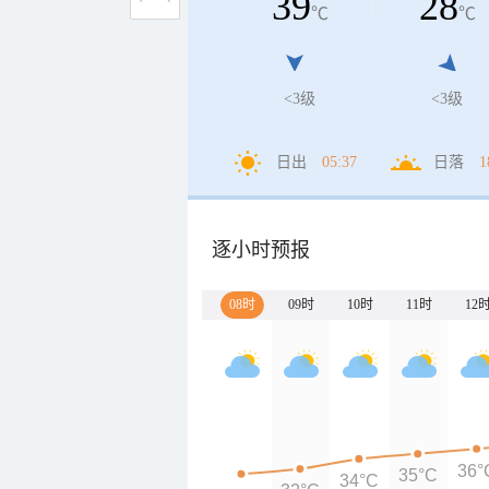
39
28
℃
℃
<3级
<3级
日出
05:37
日落
1
逐小时预报
08时
09时
10时
11时
12
36°
35°C
34°C