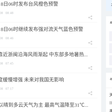
8日06时发布台风橙色预警
08
08:48
月8日06时继续发布强对流天气蓝色预警
08
08:46
靠近浙闽沿海风雨渐起 中东部多地暑热...
08
07:45
强度缓慢增强 未来对我国无影响
08
07:17
拨
晴到多云天气为主 最高气温降至31℃...