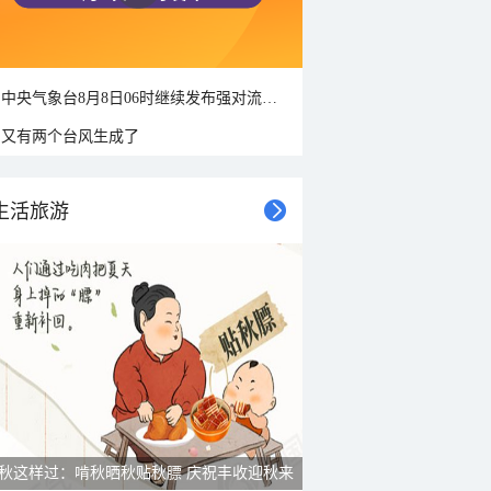
中央气象台8月8日06时继续发布强对流天气蓝色预警
又有两个台风生成了
生活旅游
雨后峨眉沟壑尽显 金顶显真容