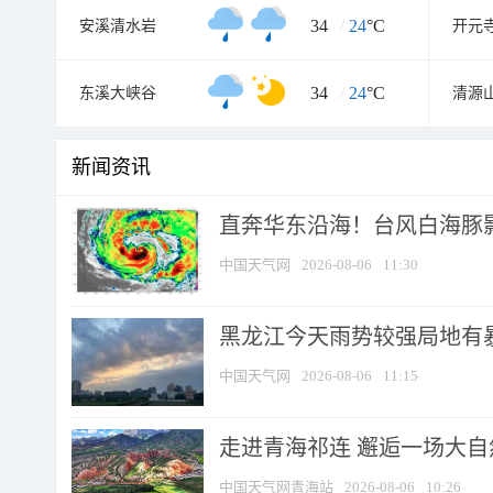
34
/
24
°C
安溪清水岩
开元
34
/
24
°C
东溪大峡谷
清源
新闻资讯
直奔华东沿海！台风白海豚影
中国天气网
2026-08-06
11:30
黑龙江今天雨势较强局地有暴
中国天气网
2026-08-06
11:15
走进青海祁连 邂逅一场大
中国天气网青海站
2026-08-06
10:26