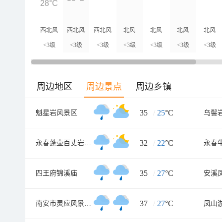
28°C
西北风
西北风
西北风
北风
北风
北风
北风
<3级
<3级
<3级
<3级
<3级
<3级
<3级
周边地区
周边景点
周边乡镇
35
/
25
°C
魁星岩风景区
乌髻
32
/
22
°C
永春蓬壶百丈岩风景区
35
/
27
°C
四王府锦溪庙
37
/
27
°C
南安市灵应风景旅游区
凤山