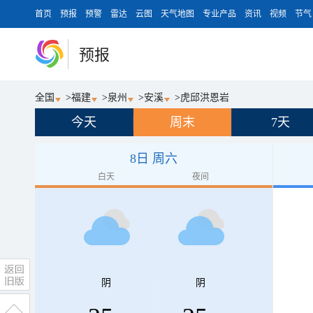
首页
预报
预警
雷达
云图
天气地图
专业产品
资讯
视频
节气
预报
全国
>
福建
>
泉州
>
安溪
>
虎邱洪恩岩
今天
周末
7天
8日 周六
白天
夜间
阴
阴