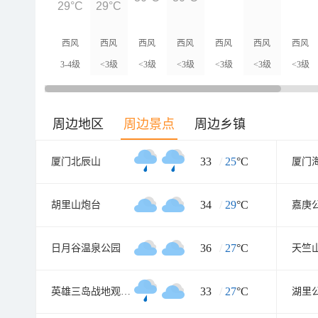
29°C
29°C
西风
西风
西风
西风
西风
西风
西风
3-4级
<3级
<3级
<3级
<3级
<3级
<3级
周边地区
周边景点
周边乡镇
33
/
25
°C
厦门北辰山
34
/
29
°C
胡里山炮台
嘉庚
36
/
27
°C
日月谷温泉公园
天竺
33
/
27
°C
英雄三岛战地观光园
湖里