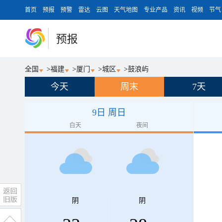
首页
预报
预警
雷达
云图
天气地图
专业产品
资讯
视频
节气
预报
全国
>
福建
>
厦门
>
城区
>
鼓浪屿
今天
周末
7天
9日 周日
白天
夜间
阴
阴