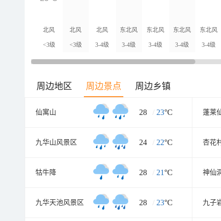
北风
北风
北风
东北风
东北风
东北风
东北风
<3级
<3级
3-4级
3-4级
3-4级
3-4级
3-4级
周边地区
周边景点
周边乡镇
28
/
23
°C
仙寓山
蓬莱
24
/
22
°C
九华山风景区
杏花
28
/
21
°C
牯牛降
神仙
28
/
23
°C
九华天池风景区
九子