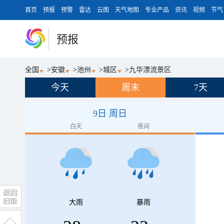
首页
预报
预警
雷达
云图
天气地图
专业产品
资讯
视频
节气
预报
全国
>
安徽
>
池州
>
城区
>
九华漂流景区
今天
周末
7天
9日 周日
白天
夜间
大雨
暴雨