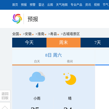
首页
预报
预警
雷达
云图
天气地图
专业产品
资讯
视频
节气
预报
全国
>
安徽
>
淮南
>
寿县
>
古城墙景区
今天
周末
7天
8日 周六
白天
夜间
小雨
晴