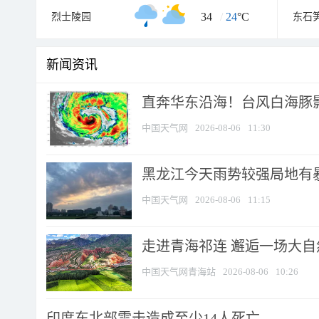
34
/
24
°C
烈士陵园
东石
新闻资讯
直奔华东沿海！台风白海豚影
中国天气网
2026-08-06
11:30
黑龙江今天雨势较强局地有暴
中国天气网
2026-08-06
11:15
走进青海祁连 邂逅一场大
中国天气网青海站
2026-08-06
10:26
印度东北部雷击造成至少14人死亡