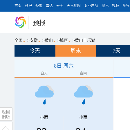
首页
预报
预警
雷达
云图
天气地图
专业产品
资讯
视频
节气
预报
全国
>
安徽
>
黄山
>
城区
>
黄山丰乐湖
今天
周末
7天
8日 周六
白天
夜间
小雨
小雨