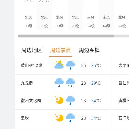
27°C
27°C
北风
北风
北风
北风
南风
南风
北风
<3级
<3级
<3级
<3级
3-4级
3-4级
3-4级
周边地区
周边景点
周边乡镇
25
/
35
°C
黄山·醉温泉
太平
23
/
29
°C
九龙瀑
普仁
23
/
34
°C
徽州文化园
唐模
23
/
34
°C
呈坎
石门