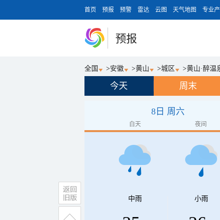
首页
预报
预警
雷达
云图
天气地图
专业产
预报
全国
>
安徽
>
黄山
>
城区
>
黄山·醉温
今天
周末
8日 周六
白天
夜间
中雨
小雨