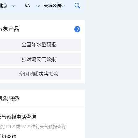
北京
5A
天坛公园
气象产品
全国降水量预报
强对流天气公报
全国地质灾害预报
气象服务
天气预报电话查询
打12121或96121进行天气预报查询
手机查询