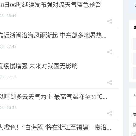
月8日06时继续发布强对流天气蓝色预警
08
08:46
靠近浙闽沿海风雨渐起 中东部多地暑热...
08
07:45
强度缓慢增强 未来对我国无影响
08
07:17
晴到多云天气为主 最高气温降至31℃...
08
06:52
拨
橙色！“白海豚”将在浙江至福建一带沿...