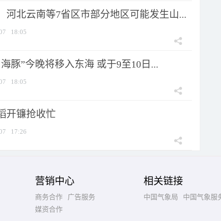
河北云南等7省区市部分地区可能发生山...
07
18:05
海豚”今晚将移入东海 或于9至10日...
07
18:05
稻开镰抢收忙
07
17:26
营销中心
相关链接
商务合作
广告服务
中国气象局
中国气象服
媒资合作