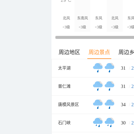
29°C
北风
东南风
东风
北风
东
<3级
<3级
<3级
<3级
<3
周边地区
周边景点
周边
31
/
2
太平湖
31
/
2
普仁滩
34
/
2
唐模风景区
30
/
2
石门峡