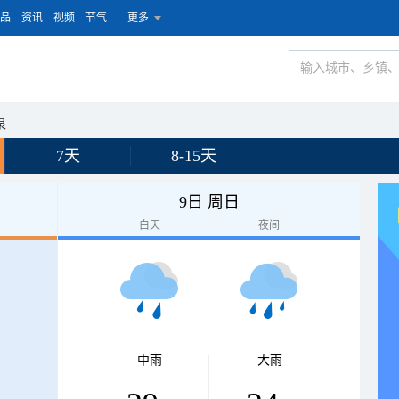
品
资讯
视频
节气
更多
泉
7天
8-15天
9日 周日
白天
夜间
中雨
大雨