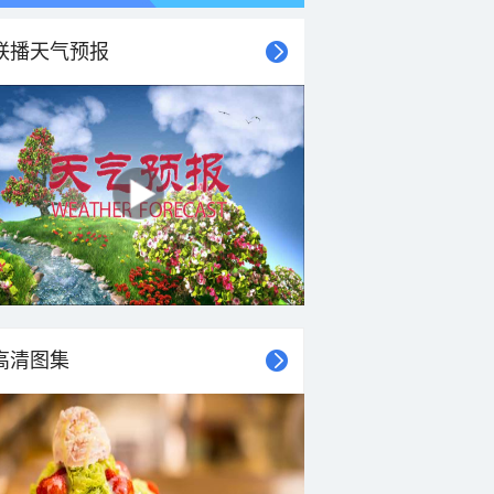
联播天气预报
21时
22时
23时
00时
01时
02时
03时
04时
高清图集