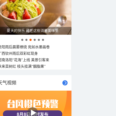
27°C
27°C
26°C
26°C
26°C
26°C
26°C
26°C
南风
南风
北风
南风
南风
西北风
西风
西北风
<3级
<3级
<3级
<3级
<3级
<3级
<3级
<3级
夏天的快乐 藏在这些消暑美味里
贵阳雨后晨雾缭绕 宛如水墨画卷
广西钦州雨后双彩虹现身
河南洛阳“花海”上线 美景引客来
秋来栾树红 枝头挂满“胭脂果”
天气视频