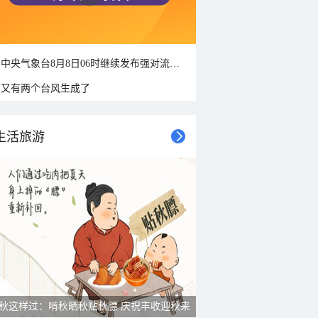
中央气象台8月8日06时继续发布强对流天气蓝色预警
又有两个台风生成了
生活旅游
秋这样过：啃秋晒秋贴秋膘 庆祝丰收迎秋来