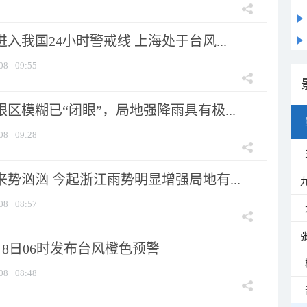
进入我国24小时警戒线 上海处于台风...
08
09:55
眼区模糊已“闭眼”，局地强降雨具有极...
08
09:28
来势汹汹 今起浙江雨势明显增强局地有...
08
08:57
8日06时发布台风橙色预警
08
08:48