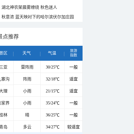
湖北神农架晨雾缭绕 秋色迷人
秋意浓 蓝天映衬下的哈尔滨伏尔加庄园
景点推荐
旅游
景区
天气
气温
指数
三亚
雷阵雨
30/25℃
一般
九寨沟
阵雨
32/18℃
适宜
大理
小雨
21/15℃
适宜
张家界
小雨
35/24℃
一般
桂林
晴
36/25℃
一般
青岛
多云
34/27℃
较适宜