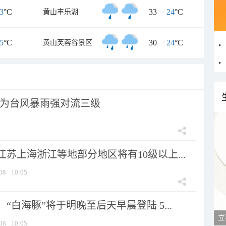
3
°C
33
/
24
°C
黄山丰乐湖
5
°C
30
/
24
°C
黄山芙蓉谷景区
为台风暴雨强对流三级
苏上海浙江等地部分地区将有10级以上...
08
10:05
“白海豚”将于明晚至后天早晨登陆 5...
立
08
10:05