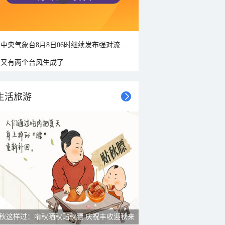
中央气象台8月8日06时继续发布强对流天气蓝色预警
又有两个台风生成了
生活旅游
秋这样过：啃秋晒秋贴秋膘 庆祝丰收迎秋来