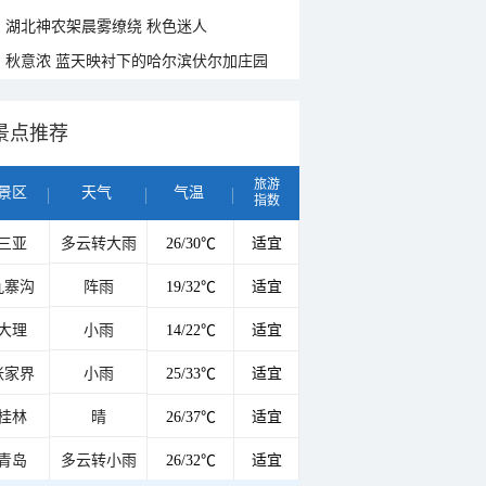
湖北神农架晨雾缭绕 秋色迷人
秋意浓 蓝天映衬下的哈尔滨伏尔加庄园
景点推荐
旅游
景区
天气
气温
指数
三亚
多云转大雨
26/30℃
适宜
九寨沟
阵雨
19/32℃
适宜
大理
小雨
14/22℃
适宜
张家界
小雨
25/33℃
适宜
桂林
晴
26/37℃
适宜
青岛
多云转小雨
26/32℃
适宜