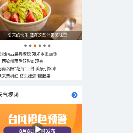
C
27°C
27°C
夏天的快乐 藏在这些消暑美味里
贵阳雨后晨雾缭绕 宛如水墨画卷
广西钦州雨后双彩虹现身
河南洛阳“花海”上线 美景引客来
秋来栾树红 枝头挂满“胭脂果”
天气视频