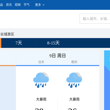
品
资讯
视频
节气
更多
南长城景区
7天
8-15天
9日 周日
白天
夜间
大暴雨
大暴雨