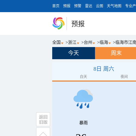
首页
预报
预警
雷达
云图
天气地图
专业产
预报
全国
>
浙江
>
台州
>
临海
>
临海市江
今天
周末
8日 周六
白天
夜间
暴雨