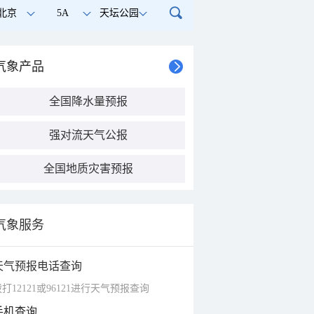
北京
5A
天坛公园
气象产品
全国降水量预报
强对流天气公报
全国地质灾害预报
气象服务
天气预报电话查询
打12121或96121进行天气预报查询
手机查询