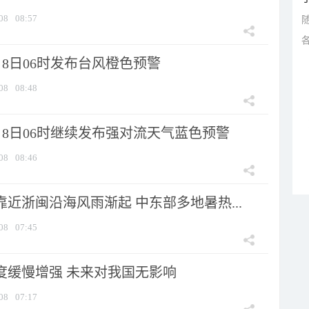
08
08:57
8日06时发布台风橙色预警
08
08:48
月8日06时继续发布强对流天气蓝色预警
08
08:46
靠近浙闽沿海风雨渐起 中东部多地暑热...
08
07:45
强度缓慢增强 未来对我国无影响
08
07:17