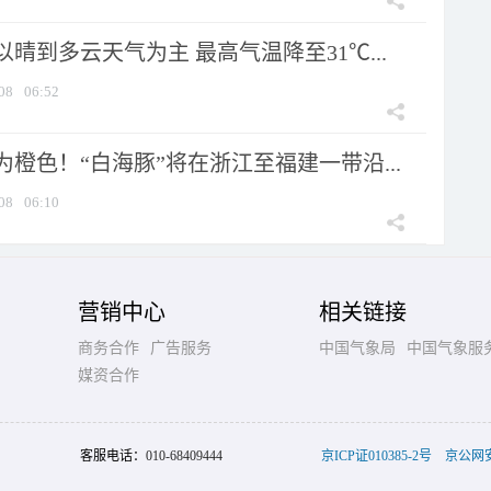
晴到多云天气为主 最高气温降至31℃...
08
06:52
橙色！“白海豚”将在浙江至福建一带沿...
08
06:10
营销中心
相关链接
商务合作
广告服务
中国气象局
中国气象服
媒资合作
客服电话：
010-68409444
京ICP证010385-2号
京公网安备