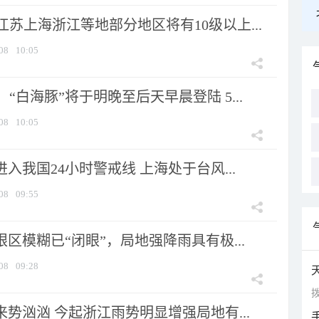
苏上海浙江等地部分地区将有10级以上...
08
10:05
“白海豚”将于明晚至后天早晨登陆 5...
08
10:05
进入我国24小时警戒线 上海处于台风...
08
09:55
眼区模糊已“闭眼”，局地强降雨具有极...
08
09:28
拨
来势汹汹 今起浙江雨势明显增强局地有...