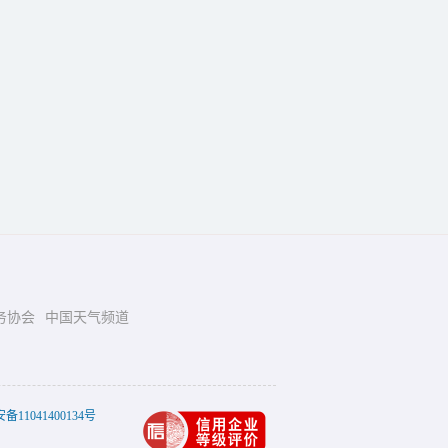
务协会
中国天气频道
11041400134号