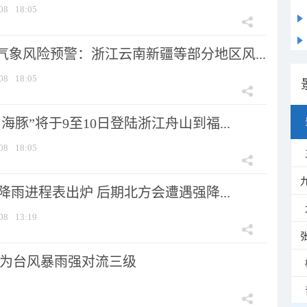
08
18:05
气象风险预警：浙江云南新疆等部分地区风...
08
18:05
海豚”将于9至10日登陆浙江舟山到福...
08
18:05
 降雨进程表出炉 后期北方会遭遇强降...
08
13:19
为台风暴雨强对流三级