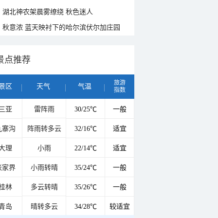
湖北神农架晨雾缭绕 秋色迷人
秋意浓 蓝天映衬下的哈尔滨伏尔加庄园
景点推荐
旅游
景区
天气
气温
指数
三亚
雷阵雨
30/25℃
一般
九寨沟
阵雨转多云
32/16℃
适宜
大理
小雨
22/14℃
适宜
张家界
小雨转晴
35/24℃
一般
桂林
多云转晴
35/26℃
一般
青岛
晴转多云
34/28℃
较适宜