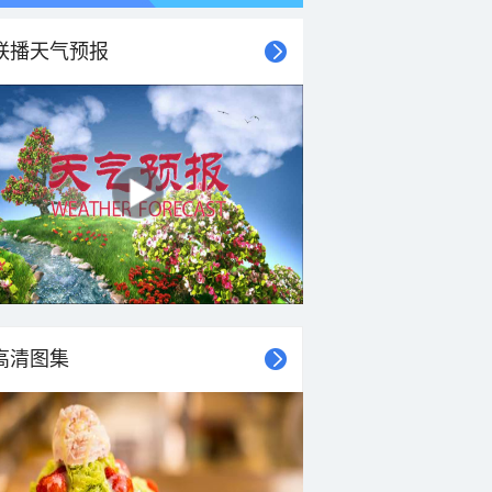
联播天气预报
21时
22时
23时
00时
01时
02时
03时
04时
高清图集