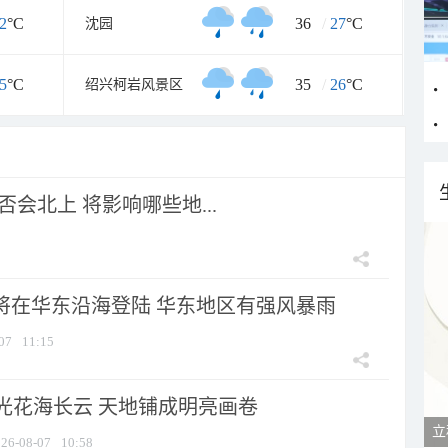
2
°C
36
/
27
°C
沈园
5
°C
35
/
26
°C
绍兴柯岩风景区
会北上 将影响哪些地...
”将在华东沿海登陆 华东地区有强风暴雨
07
11:15
光花海长云 天地铺成明亮画卷
立
26-08-07
10:58