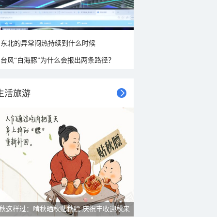
东北的异常闷热持续到什么时候
台风“白海豚”为什么会报出两条路径？
生活旅游
秋这样过：啃秋晒秋贴秋膘 庆祝丰收迎秋来