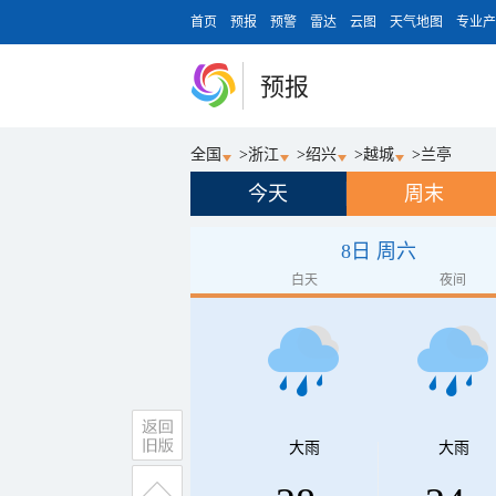
首页
预报
预警
雷达
云图
天气地图
专业产
预报
全国
>
浙江
>
绍兴
>
越城
>
兰亭
今天
周末
8日 周六
白天
夜间
大雨
大雨