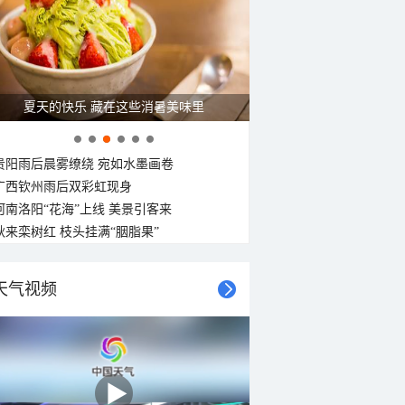
25°C
25°C
25°C
25°C
25°C
24°C
24°C
24°C
东北风
东北风
东北风
东北风
东北风
东北风
东北风
北风
3-4级
3-4级
3-4级
3-4级
3-4级
3-4级
3-4级
3-4级
夏天的快乐 藏在这些消暑美味里
贵阳雨后晨雾缭绕 宛如水墨画卷
广西钦州雨后双彩虹现身
河南洛阳“花海”上线 美景引客来
秋来栾树红 枝头挂满“胭脂果”
天气视频