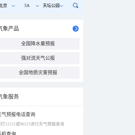
北京
5A
天坛公园
气象产品
全国降水量预报
强对流天气公报
全国地质灾害预报
气象服务
天气预报电话查询
打12121或96121进行天气预报查询
手机查询