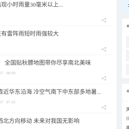
小时雨量30毫米以上...
天有雷阵雨短时雨强较大
节！ 全国贴秋膘地图带你尽享南北美味
07
08:00
靠近华东沿海 冷空气南下中东部多地暑...
07
07:45
拨
向西北方向移动 未来对我国无影响