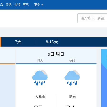
品
资讯
视频
节气
更多
7天
8-15天
9日 周日
白天
夜间
大暴雨
暴雨