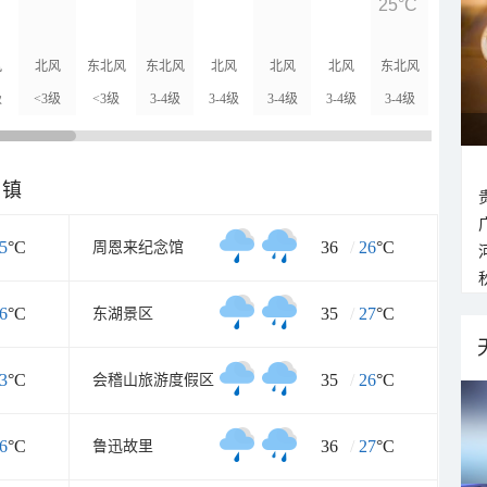
25°C
24°C
风
北风
东北风
东北风
北风
北风
北风
东北风
东北风
级
<3级
<3级
3-4级
3-4级
3-4级
3-4级
3-4级
3-4级
乡镇
5
°C
36
/
26
°C
周恩来纪念馆
6
°C
35
/
27
°C
东湖景区
3
°C
35
/
26
°C
会稽山旅游度假区
6
°C
36
/
27
°C
鲁迅故里