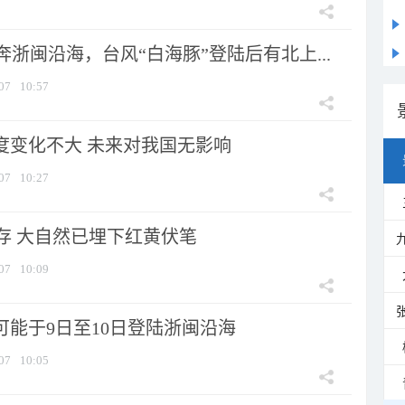
浙闽沿海，台风“白海豚”登陆后有北上...
07
10:57
强度变化不大 未来对我国无影响
07
10:27
存 大自然已埋下红黄伏笔
07
10:09
可能于9日至10日登陆浙闽沿海
07
10:05