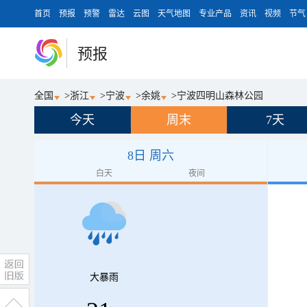
首页
预报
预警
雷达
云图
天气地图
专业产品
资讯
视频
节气
预报
全国
>
浙江
>
宁波
>
余姚
>
宁波四明山森林公园
今天
周末
7天
8日 周六
白天
夜间
大暴雨