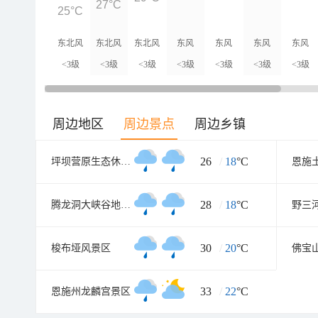
27°C
25°C
东北风
东北风
东北风
东风
东风
东风
东风
<3级
<3级
<3级
<3级
<3级
<3级
<3级
周边地区
周边景点
周边乡镇
26
/
18
°C
坪坝营原生态休闲旅游区
恩施
28
/
18
°C
腾龙洞大峡谷地质公园
野三
30
/
20
°C
梭布垭风景区
佛宝
33
/
22
°C
恩施州龙麟宫景区