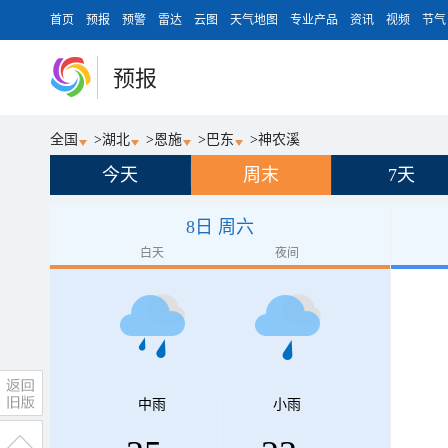
首页
预报
预警
雷达
云图
天气地图
专业产品
资讯
视频
节气
预报
全国
>
湖北
>
恩施
>
巴东
>
神农溪
今天
周末
7天
8日 周六
白天
夜间
中雨
小雨