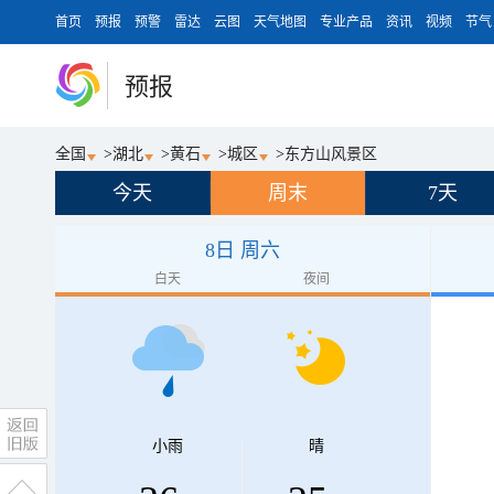
首页
预报
预警
雷达
云图
天气地图
专业产品
资讯
视频
节气
预报
全国
>
湖北
>
黄石
>
城区
>
东方山风景区
今天
周末
7天
8日 周六
白天
夜间
小雨
晴