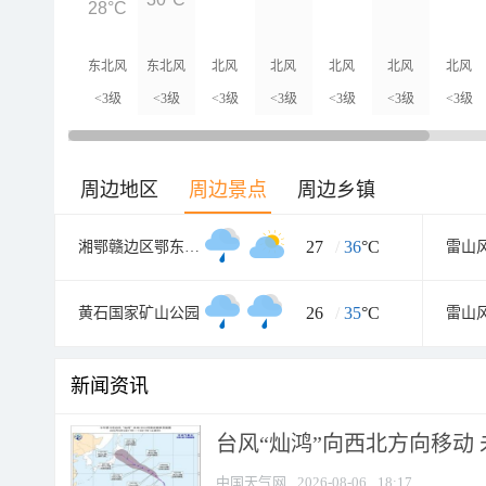
28°C
东北风
东北风
北风
北风
北风
北风
北风
<3级
<3级
<3级
<3级
<3级
<3级
<3级
周边地区
周边景点
周边乡镇
27
/
36
°C
湘鄂赣边区鄂东南革命烈士陵园
雷山
26
/
35
°C
黄石国家矿山公园
新闻资讯
台风“灿鸿”向西北方向移动
中国天气网
2026-08-06
18:17