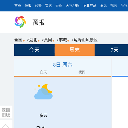
首页
预报
预警
雷达
云图
天气地图
专业产品
资讯
视频
节气
预报
全国
>
湖北
>
黄冈
>
麻城
>
龟峰山风景区
今天
周末
7天
8日 周六
白天
夜间
多云