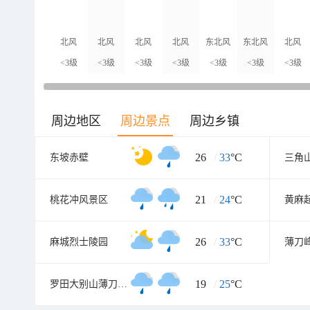
北风
北风
北风
北风
东北风
东北风
北风
<3级
<3级
<3级
<3级
<3级
<3级
<3级
周边地区
周边景点
周边乡镇
26
/
33
°C
东坡赤壁
21
/
24
°C
桃花冲风景区
26
/
33
°C
麻城烈士陵园
薄刀
19
/
25
°C
罗田大别山薄刀峰风景区