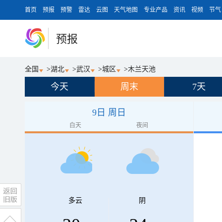
首页
预报
预警
雷达
云图
天气地图
专业产品
资讯
视频
节气
预报
全国
>
湖北
>
武汉
>
城区
>
木兰天池
今天
周末
7天
9日 周日
白天
夜间
多云
阴