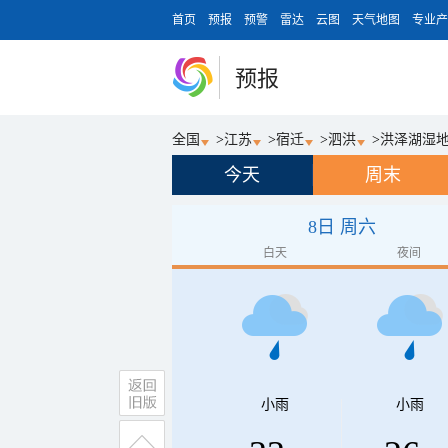
首页
预报
预警
雷达
云图
天气地图
专业产
预报
全国
>
江苏
>
宿迁
>
泗洪
>
洪泽湖湿
今天
周末
8日 周六
白天
夜间
小雨
小雨