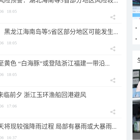
险预警：湖北海南等5省部分地区风险较...
06
18:05
黑龙江海南岛等5省区部分地区可能发生...
06
18:05
黄色 “白海豚”或登陆浙江福建一带沿...
06
18:05
”来临前夕 浙江玉环渔船回港避风
06
17:06
将现较强降雨过程 局部有暴雨或大暴雨...
06
16:37