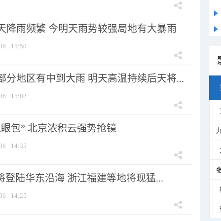
天降雨频繁 今明天雨势较强局地有大暴雨
06
15:50
分地区有中到大雨 明天高温持续后天将...
06
15:02
显眼包” 北京浓积云强势抢镜
06
14:35
将登陆华东沿海 浙江福建等地将现猛...
06
14:25