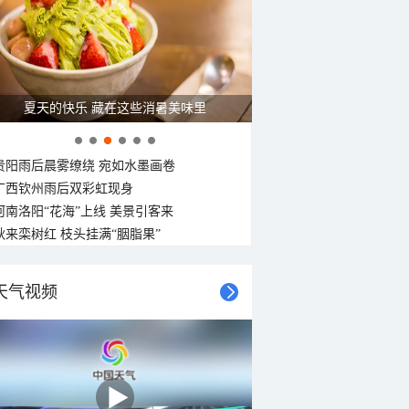
28°C
27°C
27°C
27°C
27°C
27°C
26°C
26°C
东北风
东北风
东北风
北风
北风
北风
北风
北风
3-4级
3-4级
3-4级
3-4级
3-4级
3-4级
3-4级
3-4级
夏天的快乐 藏在这些消暑美味里
贵阳雨后晨雾缭绕 宛如水墨画卷
广西钦州雨后双彩虹现身
河南洛阳“花海”上线 美景引客来
秋来栾树红 枝头挂满“胭脂果”
天气视频