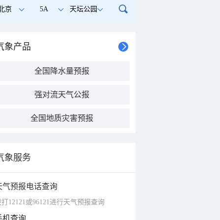
北京
5A
天坛公园
气象产品
全国降水量预报
强对流天气公报
全国地质灾害预报
气象服务
天气预报电话查询
打12121或96121进行天气预报查询
手机查询