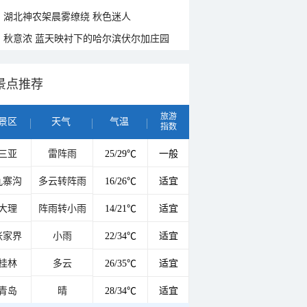
湖北神农架晨雾缭绕 秋色迷人
秋意浓 蓝天映衬下的哈尔滨伏尔加庄园
景点推荐
旅游
景区
天气
气温
指数
三亚
雷阵雨
25/29℃
一般
九寨沟
多云转阵雨
16/26℃
适宜
大理
阵雨转小雨
14/21℃
适宜
张家界
小雨
22/34℃
适宜
桂林
多云
26/35℃
适宜
青岛
晴
28/34℃
适宜