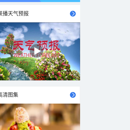
联播天气预报
21时
22时
23时
00时
01时
02时
03时
04时
高清图集