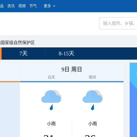
品
资讯
视频
节气
更多
地国家级自然保护区
7天
8-15天
9日 周日
白天
夜间
小雨
小雨