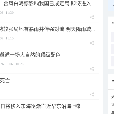
台风白海豚影响我国已成定局 即将进入...
06
11:30
较强局地有暴雨并伴强对流 明天降雨减...
06
11:15
 邂逅一场大自然的顶级配色
26-08-06
10:26
人死亡
拨
7日将移入东海逐渐靠近华东沿海 “鲸...