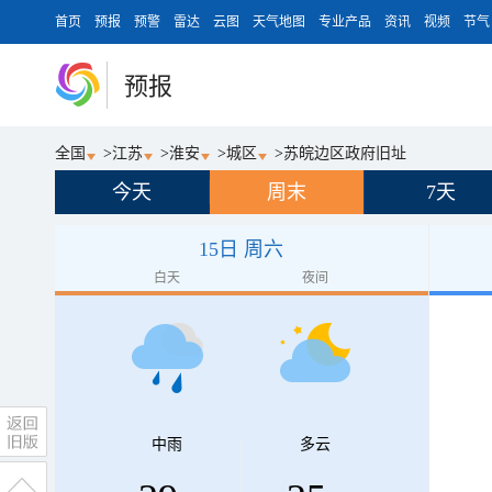
首页
预报
预警
雷达
云图
天气地图
专业产品
资讯
视频
节气
预报
全国
>
江苏
>
淮安
>
城区
>
苏皖边区政府旧址
今天
周末
7天
15日 周六
白天
夜间
中雨
多云