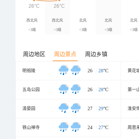
26°C
26°C
西北风
西北风
北风
北风
北风
<3级
<3级
<3级
<3级
<3级
周边地区
周边景点
周边乡镇
26
/
28
°C
明祖陵
26
/
28
°C
五岛公园
第一
27
/
29
°C
清晏园
淮安
24
/
27
°C
铁山禅寺
周恩