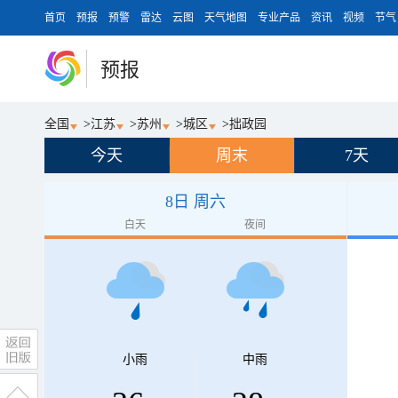
首页
预报
预警
雷达
云图
天气地图
专业产品
资讯
视频
节气
预报
全国
>
江苏
>
苏州
>
城区
>
拙政园
今天
周末
7天
8日 周六
白天
夜间
小雨
中雨