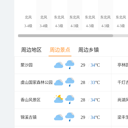
北风
北风
东北风
东北风
东北风
东北风
东北风
3-4级
3-4级
4-5级
4-5级
4-5级
4-5级
4-5级
周边地区
周边景点
周边乡镇
29
/
34
°C
聚沙园
亭林
28
/
33
°C
虞山国家森林公园
千灯
28
/
34
°C
香山风景区
尚湖
29
/
34
°C
锦溪古镇
梁丰