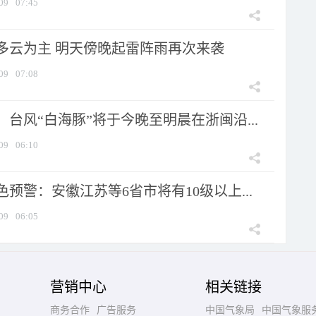
09
07:45
多云为主 明天傍晚起雷阵雨再次来袭
09
07:08
台风“白海豚”将于今晚至明晨在浙闽沿...
09
06:10
预警：安徽江苏等6省市将有10级以上...
09
06:05
营销中心
相关链接
商务合作
广告服务
中国气象局
中国气象服