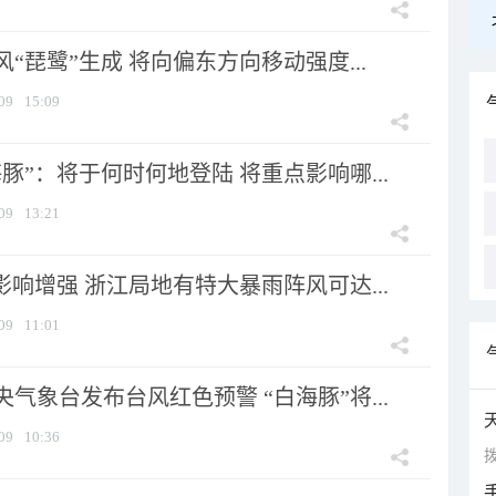
风“琵鹭”生成 将向偏东方向移动强度...
09
15:09
豚”：将于何时何地登陆 将重点影响哪...
09
13:21
影响增强 浙江局地有特大暴雨阵风可达...
09
11:01
气象台发布台风红色预警 “白海豚”将...
09
10:36
拨