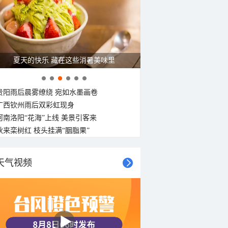
C
26°C
26°C
夏天的快乐 藏在这些消暑美味里
贵阳雨后晨雾缭绕 宛如水墨画卷
广西钦州雨后双彩虹现身
河南洛阳“花海”上线 美景引客来
秋来栾树红 枝头挂满“胭脂果”
天气视频