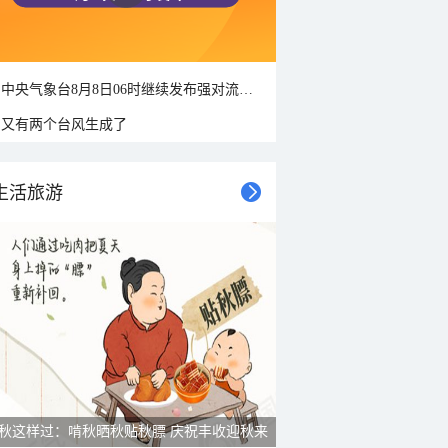
中央气象台8月8日06时继续发布强对流天气蓝色预警
又有两个台风生成了
生活旅游
秋这样过：啃秋晒秋贴秋膘 庆祝丰收迎秋来