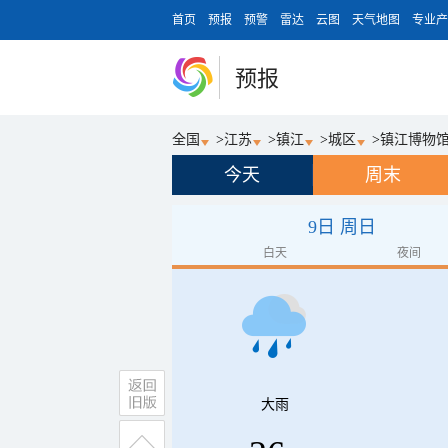
首页
预报
预警
雷达
云图
天气地图
专业产
预报
全国
>
江苏
>
镇江
>
城区
>
镇江博物
今天
周末
9日 周日
白天
夜间
大雨