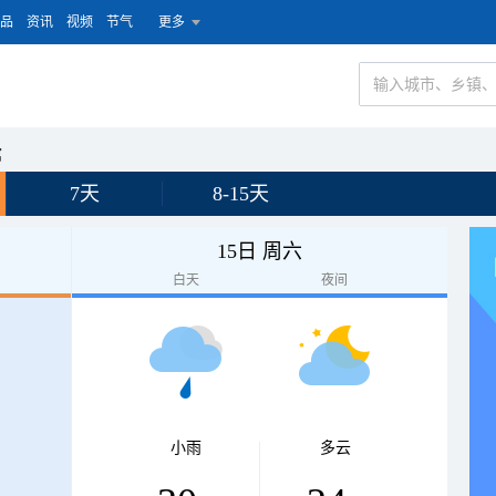
品
资讯
视频
节气
更多
馆
7天
8-15天
15日 周六
白天
夜间
小雨
多云