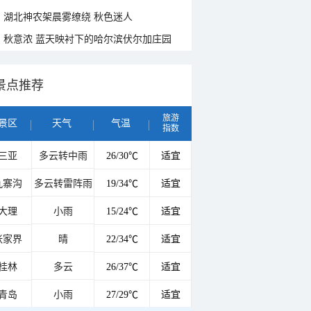
湖北神农架晨雾缭绕 秋色迷人
秋意浓 蓝天映衬下的哈尔滨伏尔加庄园
景点推荐
旅游
景区
天气
气温
指数
三亚
多云转中雨
26/30℃
适宜
九寨沟
多云转雷阵雨
19/34℃
适宜
大理
小雨
15/24℃
适宜
张家界
晴
22/34℃
适宜
桂林
多云
26/37℃
适宜
青岛
小雨
27/29℃
适宜