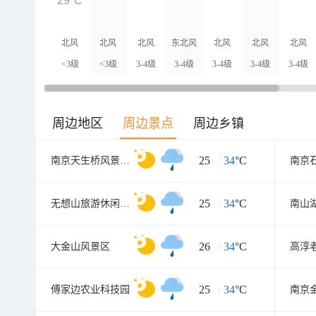
29°C
北风
北风
北风
东北风
北风
北风
北风
<3级
<3级
3-4级
3-4级
3-4级
3-4级
3-4级
周边地区
周边景点
周边乡镇
25
/
34
°C
南京天生桥风景名胜区
25
/
34
°C
无想山旅游休闲度假区
南山
26
/
34
°C
大金山风景区
高淳
25
/
34
°C
傅家边农业科技园
南京