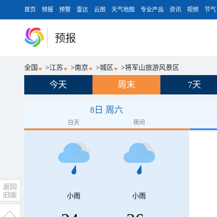
首页
预报
预警
雷达
云图
天气地图
专业产品
资讯
视频
节气
预报
全国
>
江苏
>
南京
>
城区
>
将军山旅游风景区
今天
周末
7天
8日 周六
白天
夜间
小雨
小雨