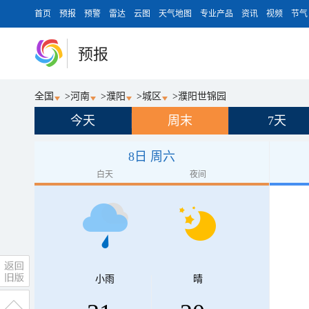
首页
预报
预警
雷达
云图
天气地图
专业产品
资讯
视频
节气
预报
全国
>
河南
>
濮阳
>
城区
>
濮阳世锦园
今天
周末
7天
8日 周六
白天
夜间
小雨
晴