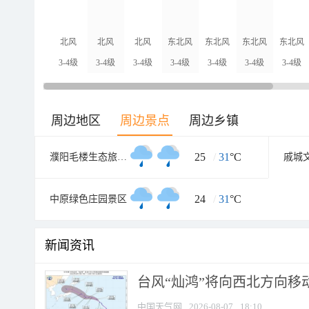
北风
北风
北风
东北风
东北风
东北风
东北风
3-4级
3-4级
3-4级
3-4级
3-4级
3-4级
3-4级
周边地区
周边景点
周边乡镇
25
/
31
°C
濮阳毛楼生态旅游区
戚城
24
/
31
°C
中原绿色庄园景区
新闻资讯
台风“灿鸿”将向西北方向移
中国天气网
2026-08-07
18:10