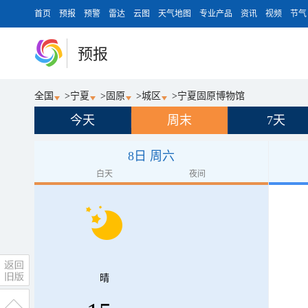
首页
预报
预警
雷达
云图
天气地图
专业产品
资讯
视频
节气
预报
全国
>
宁夏
>
固原
>
城区
>
宁夏固原博物馆
今天
周末
7天
8日 周六
白天
夜间
晴