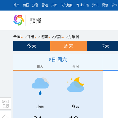
首页
预报
预警
雷达
云图
天气地图
专业产品
资讯
视频
节气
预报
全国
>
甘肃
>
陇南
>
武都
>
万象洞
今天
周末
7天
8日 周六
白天
夜间
小雨
多云