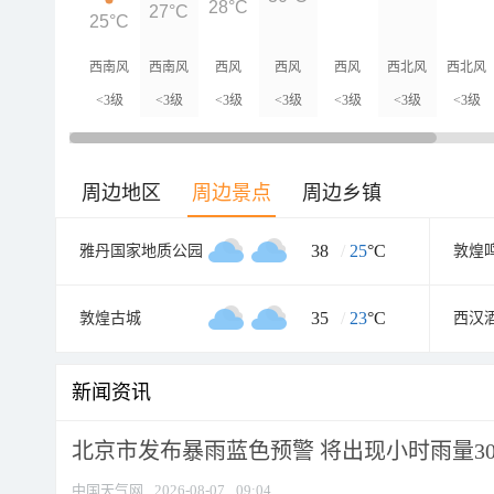
28°C
27°C
25°C
西南风
西南风
西风
西风
西风
西北风
西北风
<3级
<3级
<3级
<3级
<3级
<3级
<3级
周边地区
周边景点
周边乡镇
38
/
25
°C
雅丹国家地质公园
35
/
23
°C
敦煌古城
西汉
新闻资讯
北京市发布暴雨蓝色预警 将出现小时雨量30毫
中国天气网
2026-08-07
09:04