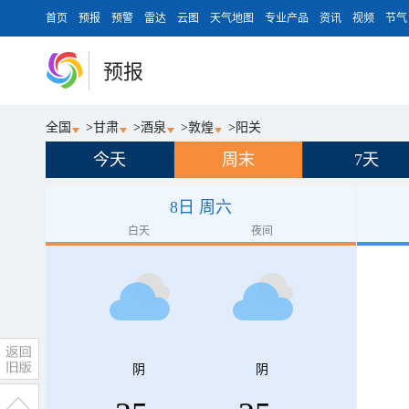
首页
预报
预警
雷达
云图
天气地图
专业产品
资讯
视频
节气
预报
全国
>
甘肃
>
酒泉
>
敦煌
>
阳关
今天
周末
7天
8日 周六
白天
夜间
阴
阴