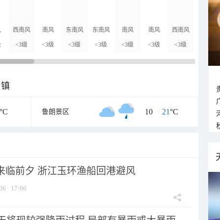
风
西南风
南风
东南风
东南风
南风
南风
西南风
南风
级
<3级
<3级
<3级
<3级
<3级
<3级
<3级
<3级
乡镇
°C
10
/
21
°C
鲁朗景区
”来临前夕 浙江玉环渔船回港避风
06
17:06