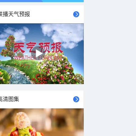
联播天气预报
21时
22时
23时
00时
01时
02时
03时
04时
高清图集
16°C