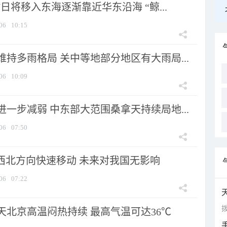
7日将移入东海逐渐靠近华东沿海 “鲸...
06
10:15
持多雨格局 关中等地部分地区有大雨局...
06
10:09
一步减弱 中东部大范围桑拿天持续局地...
06
07:50
向西北方向快速移动 未来对我国无影响
06
07:22
拨
天北京高温闷热持续 最高气温可达36℃