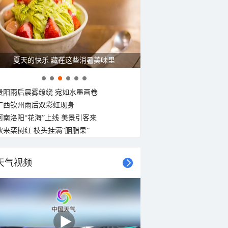
15°C
14°C
13°C
13°C
12°C
12°C
12°C
西南风
东南风
南风
南风
南风
西南风
东南风
东风
<3级
<3级
<3级
<3级
<3级
<3级
<3级
<3级
夏天的快乐 藏在这些消暑美味里
贵阳雨后晨雾缭绕 宛如水墨画卷
广西钦州雨后双彩虹现身
河南洛阳“花海”上线 美景引客来
秋来栾树红 枝头挂满“胭脂果”
天气视频