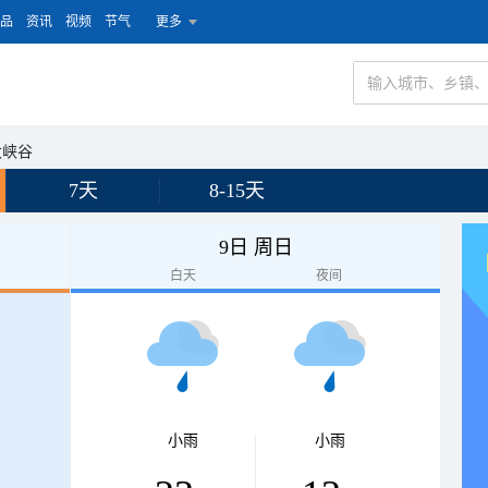
品
资讯
视频
节气
更多
大峡谷
7天
8-15天
9日 周日
白天
夜间
小雨
小雨