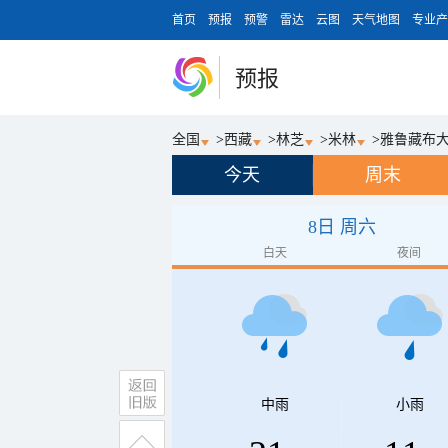
首页
预报
预警
雷达
云图
天气地图
专业产
预报
全国
>
西藏
>
林芝
>
米林
>
雅鲁藏布
今天
周末
8日 周六
白天
夜间
中雨
小雨