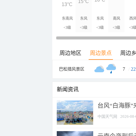
15°C
13°C
东南风
东风
东风
南风
西
<3级
<3级
<3级
<3级
<3
周边地区
周边景点
周边
7
/
22
巴松措风景区
新闻资讯
台风“白海豚
中国天气网
2026-08-