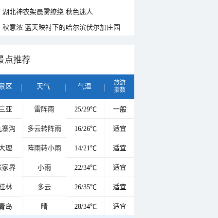
湖北神农架晨雾缭绕 秋色迷人
秋意浓 蓝天映衬下的哈尔滨伏尔加庄园
景点推荐
旅游
景区
天气
气温
指数
三亚
雷阵雨
25/29℃
一般
九寨沟
多云转阵雨
16/26℃
适宜
大理
阵雨转小雨
14/21℃
适宜
张家界
小雨
22/34℃
适宜
桂林
多云
26/35℃
适宜
青岛
晴
28/34℃
适宜