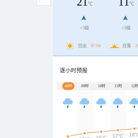
21
11
℃
℃
<3级
<3级
日出
07:04
日落
2
逐小时预报
08时
09时
10时
11时
12
18°
17°C
16°C