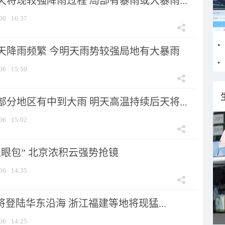
将现较强降雨过程 局部有暴雨或大暴雨...
06
16:37
天降雨频繁 今明天雨势较强局地有大暴雨
06
15:50
分地区有中到大雨 明天高温持续后天将...
06
15:02
显眼包” 北京浓积云强势抢镜
06
14:35
将登陆华东沿海 浙江福建等地将现猛...
06
14:25