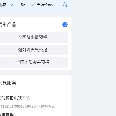
北京
5A
天坛公园
气象产品
全国降水量预报
强对流天气公报
全国地质灾害预报
气象服务
天气预报电话查询
打12121或96121进行天气预报查询
手机查询