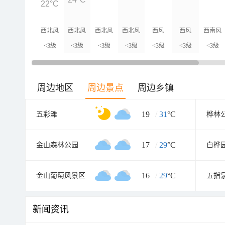
22°C
西北风
西北风
西北风
西北风
西风
西风
西南风
<3级
<3级
<3级
<3级
<3级
<3级
<3级
周边地区
周边景点
周边乡镇
19
/
31
°C
五彩滩
桦林
17
/
29
°C
金山森林公园
白桦
16
/
29
°C
金山葡萄风景区
五指
新闻资讯