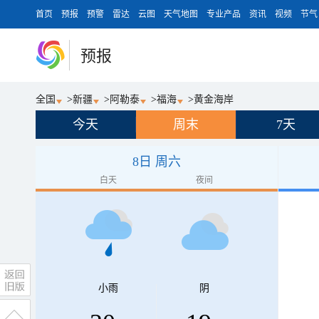
首页
预报
预警
雷达
云图
天气地图
专业产品
资讯
视频
节气
预报
全国
>
新疆
>
阿勒泰
>
福海
>
黄金海岸
今天
周末
7天
8日 周六
白天
夜间
小雨
阴