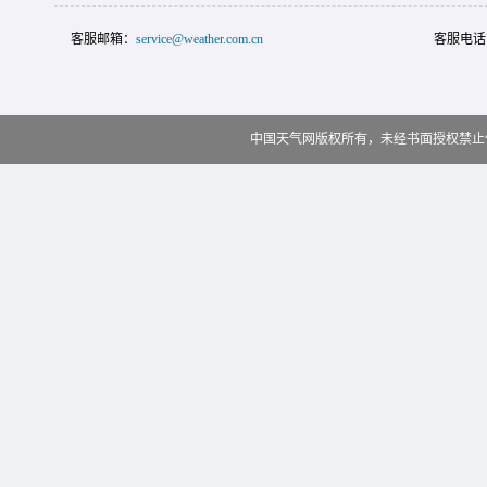
客服邮箱：
service@weather.com.cn
客服电话
中国天气网版权所有，未经书面授权禁止使用 