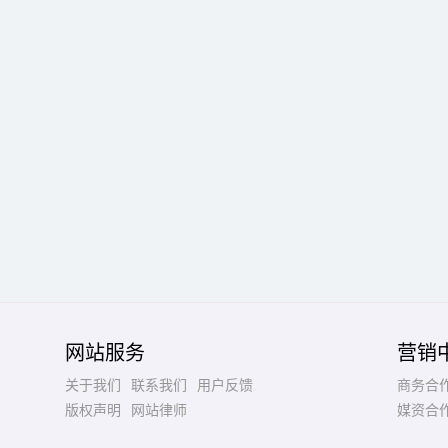
网站服务
营销
关于我们
联系我们
用户反馈
商务合
版权声明
网站律师
媒资合