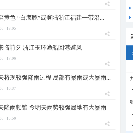
黄色 “白海豚”或登陆浙江福建一带沿...
06
18:05
”来临前夕 浙江玉环渔船回港避风
06
17:06
将现较强降雨过程 局部有暴雨或大暴雨...
06
16:37
天降雨频繁 今明天雨势较强局地有大暴雨
06
15:50