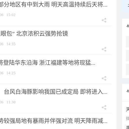
分地区有中到大雨 明天高温持续后天将...
06
15:02
显眼包” 北京浓积云强势抢镜
06
14:35
将登陆华东沿海 浙江福建等地将现猛...
06
14:25
台风白海豚影响我国已成定局 即将进入...
06
11:30
拨
较强局地有暴雨并伴强对流 明天降雨减...