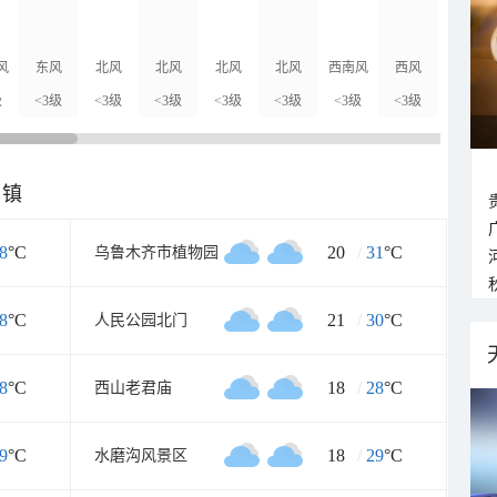
风
东风
北风
北风
北风
北风
西南风
西风
北风
级
<3级
<3级
<3级
<3级
<3级
<3级
<3级
<3级
乡镇
8
°C
20
/
31
°C
乌鲁木齐市植物园
8
°C
21
/
30
°C
人民公园北门
8
°C
18
/
28
°C
西山老君庙
9
°C
18
/
29
°C
水磨沟风景区