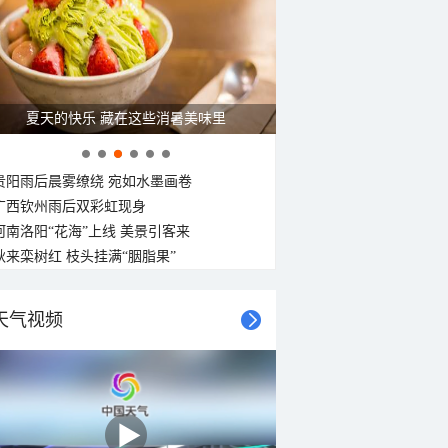
25°C
25°C
24°C
24°C
24°C
23°C
西南风
西风
西风
西南风
西南风
西南风
西南风
西南风
<3级
<3级
<3级
<3级
<3级
<3级
<3级
<3级
广西南宁：盛夏里的“绿野仙踪”
贵阳雨后晨雾缭绕 宛如水墨画卷
广西钦州雨后双彩虹现身
河南洛阳“花海”上线 美景引客来
秋来栾树红 枝头挂满“胭脂果”
天气视频