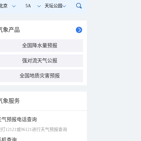
北京
5A
天坛公园
气象产品
全国降水量预报
强对流天气公报
全国地质灾害预报
气象服务
天气预报电话查询
打12121或96121进行天气预报查询
手机查询