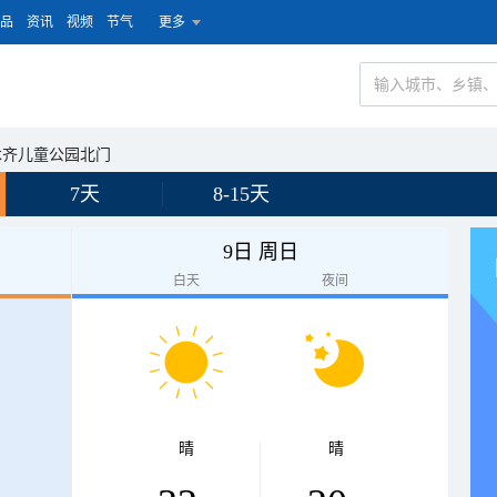
品
资讯
视频
节气
更多
木齐儿童公园北门
7天
8-15天
9日 周日
白天
夜间
晴
晴