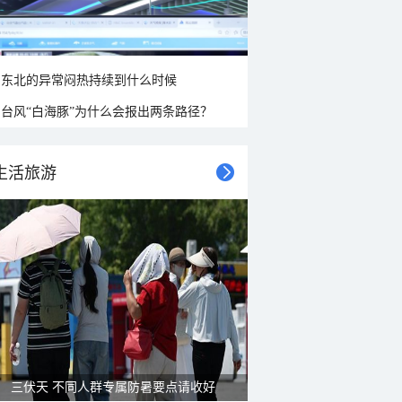
东北的异常闷热持续到什么时候
台风“白海豚”为什么会报出两条路径？
生活旅游
雨后峨眉沟壑尽显 金顶显真容