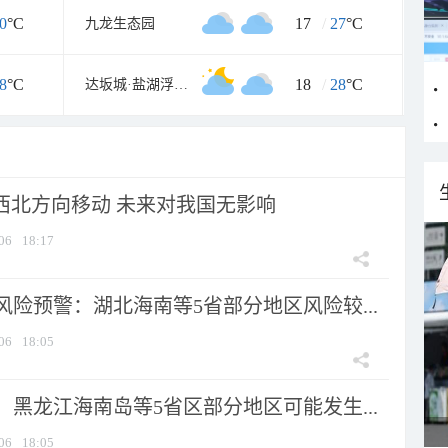
0
°C
17
/
27
°C
九龙生态园
8
°C
18
/
28
°C
达坂城·盐湖浮乐园
向西北方向移动 未来对我国无影响
06
18:17
险预警：湖北海南等5省部分地区风险较...
06
18:05
黑龙江海南岛等5省区部分地区可能发生...
06
18:05