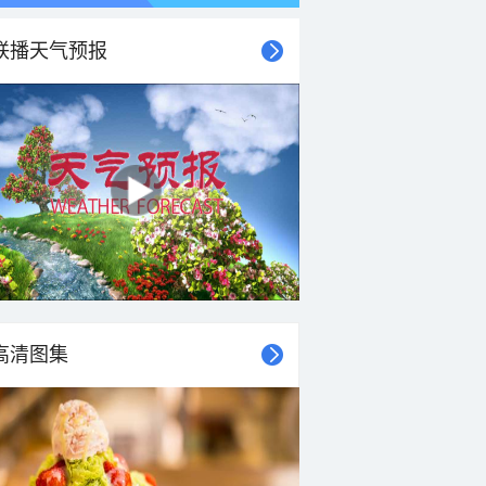
联播天气预报
21时
22时
23时
00时
01时
02时
03时
04时
高清图集
27°C
26°C