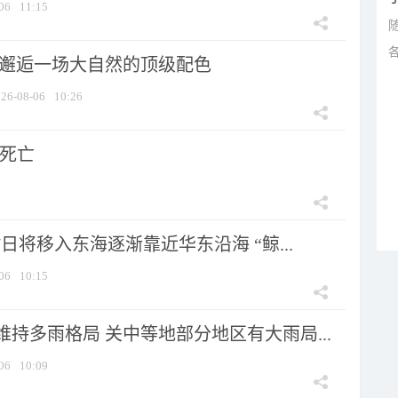
06
11:15
 邂逅一场大自然的顶级配色
26-08-06
10:26
人死亡
7日将移入东海逐渐靠近华东沿海 “鲸...
06
10:15
持多雨格局 关中等地部分地区有大雨局...
06
10:09