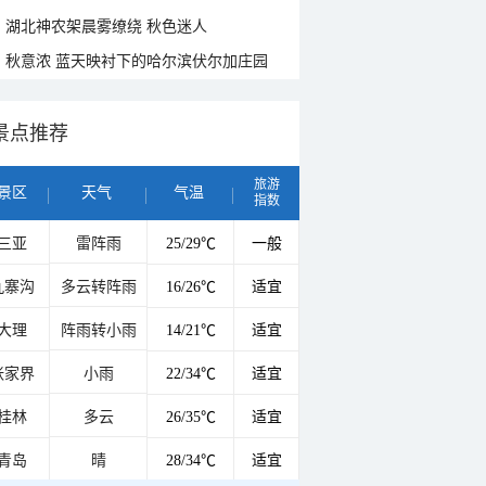
湖北神农架晨雾缭绕 秋色迷人
秋意浓 蓝天映衬下的哈尔滨伏尔加庄园
景点推荐
旅游
景区
天气
气温
指数
三亚
雷阵雨
25/29℃
一般
九寨沟
多云转阵雨
16/26℃
适宜
大理
阵雨转小雨
14/21℃
适宜
张家界
小雨
22/34℃
适宜
桂林
多云
26/35℃
适宜
青岛
晴
28/34℃
适宜