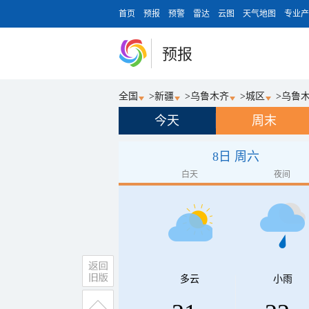
首页
预报
预警
雷达
云图
天气地图
专业产
预报
全国
>
新疆
>
乌鲁木齐
>
城区
>
乌鲁
今天
周末
8日 周六
白天
夜间
多云
小雨