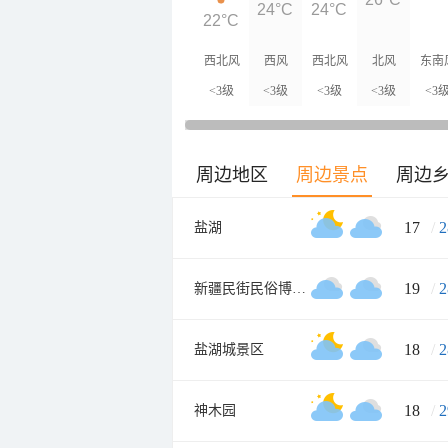
24°C
24°C
22°C
西北风
西风
西北风
北风
东南
<3级
<3级
<3级
<3级
<3
周边地区
周边景点
周边
17
/
2
盐湖
19
/
2
新疆民街民俗博物馆
18
/
2
盐湖城景区
18
/
2
神木园