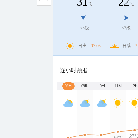
31
22
℃
℃
<3级
<3级
日出
07:05
日落
2
逐小时预报
08时
09时
10时
11时
12
27°
26°C