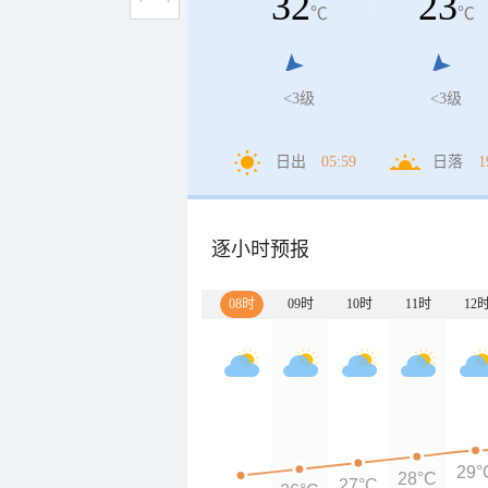
32
23
℃
℃
<3级
<3级
日出
05:59
日落
1
逐小时预报
08时
09时
10时
11时
12
29°
28°C
27°C