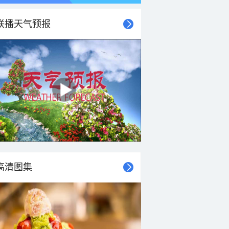
联播天气预报
21时
22时
23时
00时
01时
02时
03时
04时
高清图集