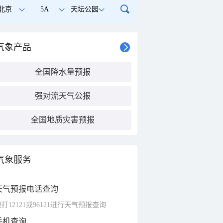
北京
5A
天坛公园
气象产品
全国降水量预报
强对流天气公报
全国地质灾害预报
气象服务
天气预报电话查询
打12121或96121进行天气预报查询
手机查询