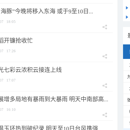
海豚”今晚将移入东海 或于9至10日...
07
18:05
稻开镰抢收忙
07
17:26
光七彩云浓积云接连上线
07
17:07
增多局地有暴雨到大暴雨 明天中南部高...
07
16:10
玉环热到破纪录 明天至10日台风携强...