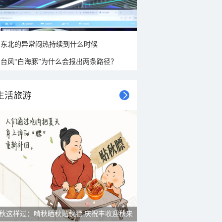
东北的异常闷热持续到什么时候
台风“白海豚”为什么会报出两条路径？
生活旅游
秋这样过：啃秋晒秋贴秋膘 庆祝丰收迎秋来