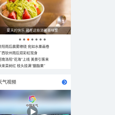
26°C
26°C
25°C
24°C
24°C
24°C
23°C
23°C
东北风
东北风
东北风
东北风
东北风
东北风
东北风
东北风
<3级
<3级
<3级
<3级
<3级
<3级
<3级
<3级
夏天的快乐 藏在这些消暑美味里
贵阳雨后晨雾缭绕 宛如水墨画卷
广西钦州雨后双彩虹现身
河南洛阳“花海”上线 美景引客来
秋来栾树红 枝头挂满“胭脂果”
天气视频