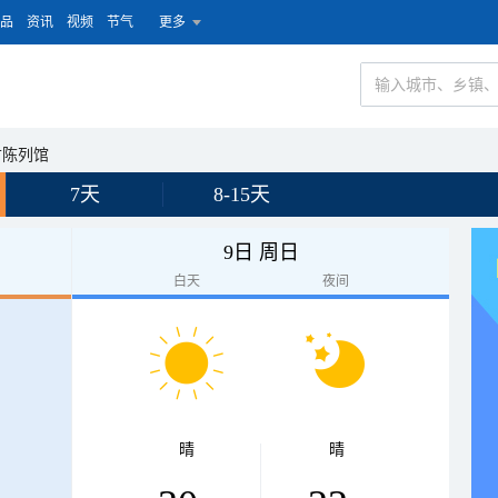
品
资讯
视频
节气
更多
古陈列馆
7天
8-15天
9日 周日
白天
夜间
晴
晴