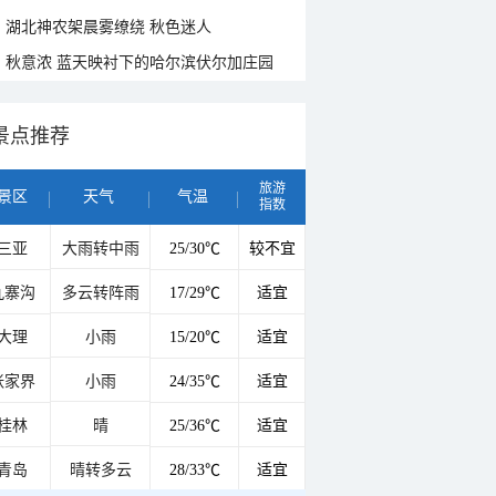
湖北神农架晨雾缭绕 秋色迷人
秋意浓 蓝天映衬下的哈尔滨伏尔加庄园
景点推荐
旅游
景区
天气
气温
指数
三亚
大雨转中雨
25/30℃
较不宜
九寨沟
多云转阵雨
17/29℃
适宜
大理
小雨
15/20℃
适宜
张家界
小雨
24/35℃
适宜
桂林
晴
25/36℃
适宜
青岛
晴转多云
28/33℃
适宜