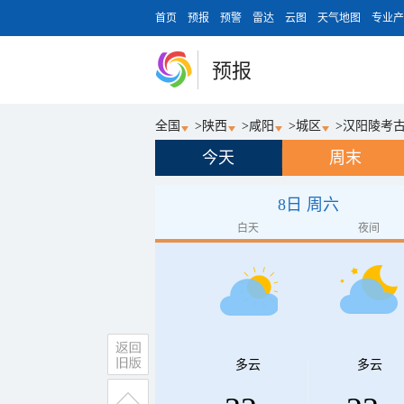
首页
预报
预警
雷达
云图
天气地图
专业产
预报
全国
>
陕西
>
咸阳
>
城区
>
汉阳陵考
今天
周末
8日 周六
白天
夜间
多云
多云