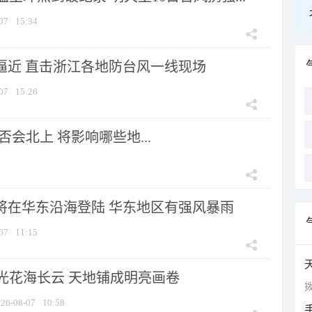
07
15:34
”逼近 直击浙江各地防台风一线现场
07
15:26
会北上 将影响哪些地...
”将在华东沿海登陆 华东地区有强风暴雨
07
11:15
光花海长云 天地铺成明亮画卷
拨
26-08-07
10:58