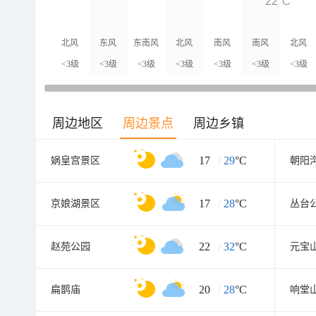
22°C
北风
东风
东南风
北风
南风
南风
北风
<3级
<3级
<3级
<3级
<3级
<3级
<3级
周边地区
周边景点
周边乡镇
17
/
29
°C
娲皇宫景区
朝阳
17
/
28
°C
京娘湖景区
丛台
22
/
32
°C
赵苑公园
元宝
20
/
28
°C
扁鹊庙
响堂