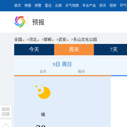
首页
预报
预警
雷达
云图
天气地图
专业产品
资讯
视频
节气
预报
全国
>
河北
>
邯郸
>
武安
>
东山文化公园
今天
周末
7天
9日 周日
白天
夜间
晴