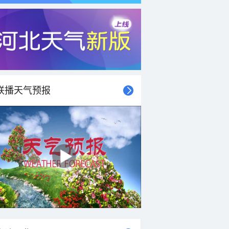
联播天气预报
21时
22时
23时
00时
01时
02时
03时
04时
25°C
25°C