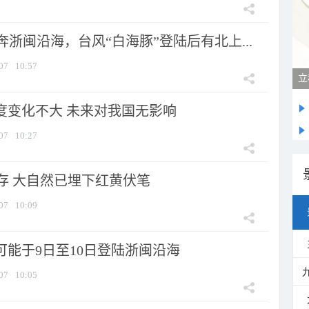
浙闽沿海，台风“白海豚”登陆后有北上...
07
10:57
立
强度变化不大 未来对我国无影响
07
10:27
存 大自然已埋下红黄伏笔
07
10:09
可能于9日至10日登陆浙闽沿海
07
10:05