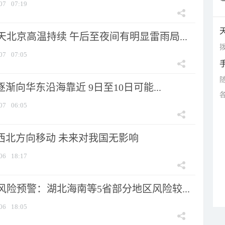
07
07:19
北京高温持续 午后至夜间有明显雷雨局...
拨
07
07:05
逐渐向华东沿海靠近 9日至10日可能...
07
06:05
向西北方向移动 未来对我国无影响
06
18:17
险预警：湖北海南等5省部分地区风险较...
06
18:05