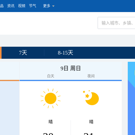
品
资讯
视频
节气
更多
7天
8-15天
9日 周日
白天
夜间
晴
晴