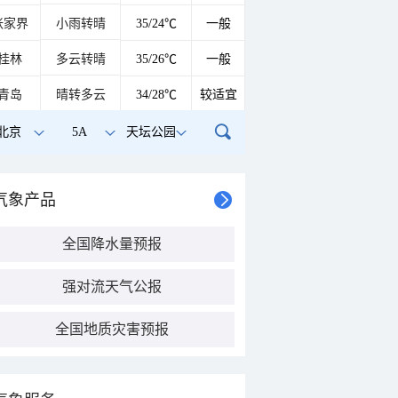
张家界
小雨转晴
35/24℃
一般
桂林
多云转晴
35/26℃
一般
青岛
晴转多云
34/28℃
较适宜
北京
5A
天坛公园
气象产品
全国降水量预报
强对流天气公报
全国地质灾害预报