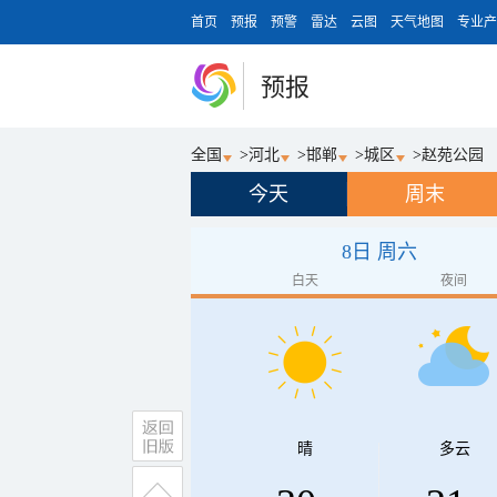
首页
预报
预警
雷达
云图
天气地图
专业产
预报
全国
>
河北
>
邯郸
>
城区
>
赵苑公园
今天
周末
8日 周六
白天
夜间
晴
多云