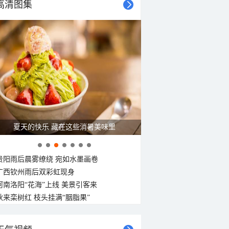
24°C
高清图集
23°C
22°C
22°C
22°C
21°C
东北风
东北风
东北风
北风
北风
北风
南风
南风
<3级
<3级
<3级
<3级
<3级
<3级
<3级
<3级
夏天的快乐 藏在这些消暑美味里
贵阳雨后晨雾缭绕 宛如水墨画卷
广西钦州雨后双彩虹现身
河南洛阳“花海”上线 美景引客来
秋来栾树红 枝头挂满“胭脂果”