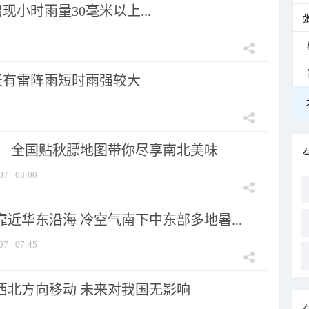
小时雨量30毫米以上...
天有雷阵雨短时雨强较大
节！ 全国贴秋膘地图带你尽享南北美味
07
08:00
靠近华东沿海 冷空气南下中东部多地暑...
07
07:45
向西北方向移动 未来对我国无影响