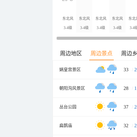
东北风
东北风
东北风
东北风
东北
3-4级
3-4级
3-4级
3-4级
3-4
周边地区
周边景点
周边
33
/
2
娲皇宫景区
28
/
1
朝阳沟风景区
37
/
2
丛台公园
32
/
2
扁鹊庙