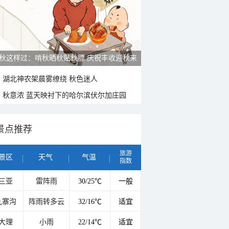
秋这样过：啃秋晒秋贴秋膘 庆祝丰收迎秋来
湖北神农架晨雾缭绕 秋色迷人
秋意浓 蓝天映衬下的哈尔滨伏尔加庄园
景点推荐
旅游
景区
天气
气温
指数
三亚
雷阵雨
30/25℃
一般
九寨沟
阵雨转多云
32/16℃
适宜
大理
小雨
22/14℃
适宜