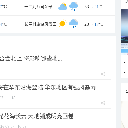
7
°C
33
/
21
°C
一二九师司令部旧址
4
°C
28
/
17
°C
长寿村旅游风景区
会北上 将影响哪些地...
”将在华东沿海登陆 华东地区有强风暴雨
07
11:15
光花海长云 天地铺成明亮画卷
26-08-07
10:58