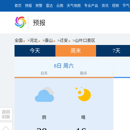
首页
预报
预警
雷达
云图
天气地图
专业产品
资讯
视频
节气
预报
全国
>
河北
>
唐山
>
迁安
>
山叶口景区
今天
周末
7天
8日 周六
白天
夜间
阴
晴