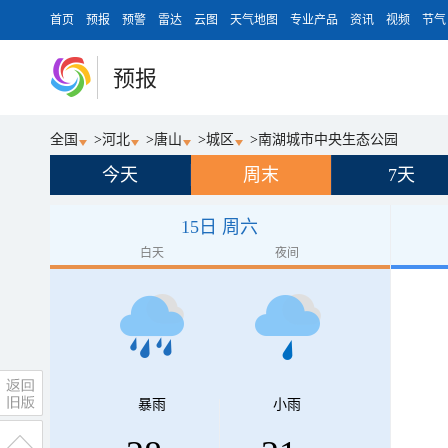
首页
预报
预警
雷达
云图
天气地图
专业产品
资讯
视频
节气
预报
全国
>
河北
>
唐山
>
城区
>
南湖城市中央生态公园
今天
周末
7天
15日 周六
白天
夜间
暴雨
小雨