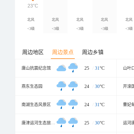
23°C
北风
北风
北风
北风
北风
<3级
<3级
<3级
<3级
<3级
周边地区
周边景点
周边乡镇
25
/
31
°C
唐山抗震纪念馆
山叶
24
/
30
°C
燕东生态园
开滦
24
/
31
°C
南湖生态风景区
曹妃
25
/
30
°C
唐津运河生态旅游度假景区
运河