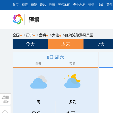
首页
预报
预警
雷达
云图
天气地图
专业产品
资讯
视频
节气
预报
全国
>
辽宁
>
盘锦
>
大洼
>
红海滩旅游风景区
今天
周末
7天
8日 周六
白天
夜间
阴
多云