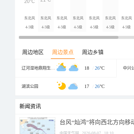
20°C
东北风
东北风
东北风
东北风
东北风
东北风
东北风
4-5级
4-5级
4-5级
4-5级
4-5级
4-5级
4-5级
周边地区
周边景点
周边乡镇
18
/
26
°C
辽河湿地鼎翔生态农业观光园
中兴
17
/
26
°C
湖滨公园
新闻资讯
台风“灿鸿”将向西北方向移
中国天气网
2026-08-07
18:10