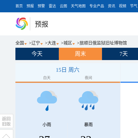
首页
预报
预警
雷达
云图
天气地图
专业产品
资讯
视频
节气
预报
全国
>
辽宁
>
大连
>
城区
>
旅顺日俄监狱旧址博物馆
今天
周末
7天
15日 周六
白天
夜间
小雨
暴雨