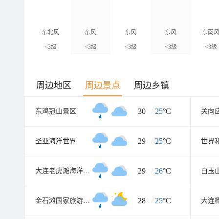
东北风
东风
东风
东风
东南
<3级
<3级
<3级
<3级
<3级
周边地区
周边景点
周边乡镇
30
/
25
°C
东鸡冠山景区
关向
29
/
25
°C
圣亚海洋世界
世界
29
/
26
°C
大连老虎滩海洋公园
白玉
28
/
25
°C
金石滩国家旅游度假区