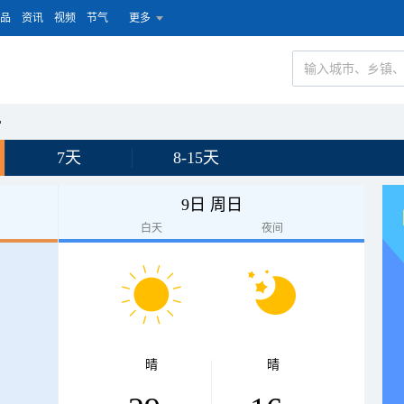
品
资讯
视频
节气
更多
宫
7天
8-15天
9日 周日
白天
夜间
晴
晴