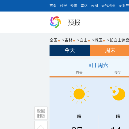
首页
预报
预警
雷达
云图
天气地图
专业产
预报
全国
>
吉林
>
白山
>
城区
>
长白山迷
今天
周末
8日 周六
白天
夜间
晴
晴