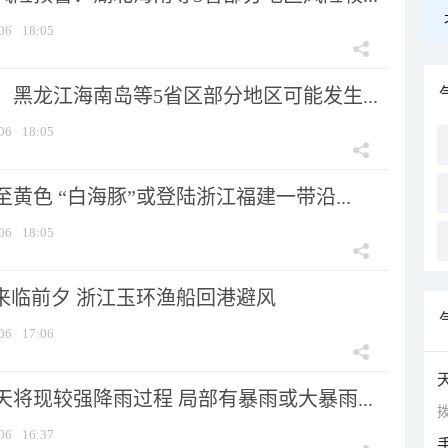
06
18:05
黑龙江海南岛等5省区部分地区可能发生...
06
18:05
黄色 “白海豚”或登陆浙江福建一带沿...
06
18:05
”来临前夕 浙江玉环渔船回港避风
06
17:06
将现较强降雨过程 局部有暴雨或大暴雨...
拨
06
16:37