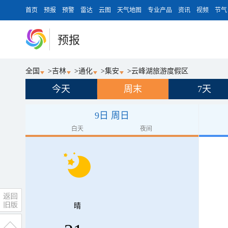
首页
预报
预警
雷达
云图
天气地图
专业产品
资讯
视频
节气
预报
全国
>
吉林
>
通化
>
集安
>
云峰湖旅游度假区
今天
周末
7天
9日 周日
白天
夜间
晴