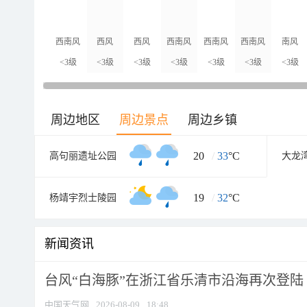
西南风
西风
西风
西南风
西南风
西南风
南风
<3级
<3级
<3级
<3级
<3级
<3级
<3级
周边地区
周边景点
周边乡镇
20
/
33
°C
高句丽遗址公园
大龙
19
/
32
°C
杨靖宇烈士陵园
新闻资讯
台风“白海豚”在浙江省乐清市沿海再次登陆
中国天气网
2026-08-09
18:48