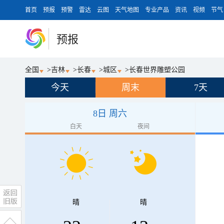
首页
预报
预警
雷达
云图
天气地图
专业产品
资讯
视频
节气
预报
全国
>
吉林
>
长春
>
城区
>
长春世界雕塑公园
今天
周末
7天
8日 周六
白天
夜间
晴
晴