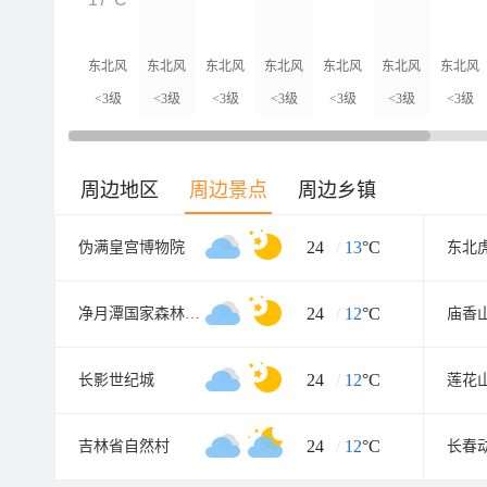
东北风
东北风
东北风
东北风
东北风
东北风
东北风
<3级
<3级
<3级
<3级
<3级
<3级
<3级
周边地区
周边景点
周边乡镇
24
/
13
°C
伪满皇宫博物院
东北
24
/
12
°C
净月潭国家森林公园
庙香
24
/
12
°C
长影世纪城
莲花
24
/
12
°C
吉林省自然村
长春