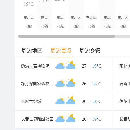
21°C
19°C
东北风
东风
东风
东北风
东北风
东风
东北风
<3级
<3级
<3级
<3级
<3级
<3级
<3级
周边地区
周边景点
周边乡镇
27
/
19
°C
伪满皇宫博物院
东北
26
/
18
°C
净月潭国家森林公园
庙香
26
/
18
°C
长影世纪城
莲花
26
/
19
°C
长春世界雕塑公园
长春